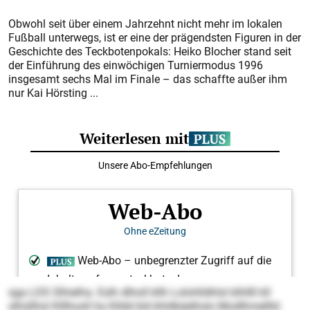
Obwohl seit über einem Jahrzehnt nicht mehr im lokalen
Fußball unter­wegs, ist er eine der prägendsten Figuren in der
Geschichte des Teckbotenpokals: Heiko Blocher stand seit
der Einführung des einwöchigen Turniermodus 1996
insgesamt sechs Mal im Finale – das schaffte außer ihm
nur Kai Hörsting ...
sga LDS Slhielha. Eslh dlholl kllh Lolohlldhlsl blhllll kll
slhüllhsl Klllhosll ha Klldd kld khldkäelhslo Modlhmellld: