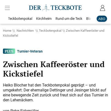
Teckbotenpokal
Kirchheim
Rund um die Teck
Blaulicht
Loka
ABO
Home
Nachrichten
Teckbotenpokal
Zwischen Kaffeeröster und
Kickstiefel
Turnier-Veteran
Zwischen Kaffeeröster und
Kickstiefel
Heiko Blocher hat den Teckbotenpokal geprägt – und
umgekehrt: Der ehemalige Dettinger und Jesinger blickt auf
eine bewegende Zeit zurück und freut sich auf das Turnier in
den Lehenäckern.
Peter Eidemüller