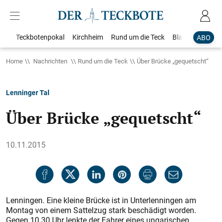
Teckbotenpokal
Kirchheim
Rund um die Teck
Blaulicht
Loka
ABO
Home
Nachrichten
Rund um die Teck
Über Brücke „gequetscht“
Lenninger Tal
Über Brücke „gequetscht“
10.11.2015
Lenningen. Eine kleine Brücke ist in Unterlenningen am
Montag von einem Sattelzug stark beschädigt worden.
Gegen 10.30 Uhr lenkte der Fahrer eines ungarischen