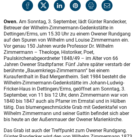
Owen.
Am Sonntag, 3. September, lädt Günter Randecker,
Betreuer der Wilhelm-Zimmermann-Gedenkstätte in
Dettingen/Erms, um 15.30 Uhr zu einem Owener Rundgang
auf den Spuren von Wilhelm und Louise Zimmermann ein.
Vor genau 150 Jahren wurde Professor Dr. Wilhelm
Zimmermann – Theologe, Historiker, Poet,
Paulskirchenabgeordneter 1848/49 – im Alter von 66
Jahren Owener Stadtpfarrer. Fünf Jahre später verstarb der
berühmte „Bauernkriegs-Zimmermann“ bei einem
Kuraufenthalt in Bad Mergentheim. Seit 1984 besteht die
Wilhelm-Zimmermann-Gedenkstätte im Johann-Ludwig-
Fricker-Haus in Dettingen/Erms, geöffnet am Sonntag, 3.
September, von 11 bis 12 Uhr, denn Zimmermann war von
1840 bis 1847 auch als Pfarrer im Ermstal und in Hülben
tätig. Das blumengeschmückte Grab mit Gedenktafel von
Wilhelm Zimmermann und seiner Gattin befindet sich aber
bis heute an der Außenmauer der Owener Marienkirche.
Das Grab ist auch der Treffpunkt zum Owener Rundgang.
Günter Randecker wird den von Wilhelm Zimmermann 1873