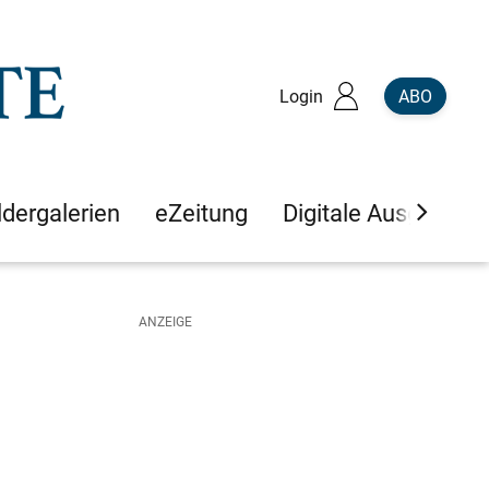
Login
ABO
ldergalerien
eZeitung
Digitale Ausgaben