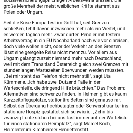
sozialversicherungspflichtigen Arbeitsverhältinissen. Die
große Mehrheit der meist weiblichen Kräfte stammt aus
Polen oder Ungarn.
Seit die Krise Europa fest im Griff hat, seit Grenzen
schließen, fehlt davon inzwischen mehr als ein Viertel, und
es werden täglich mehr. Zwar dürfen Pendler mit festem
Arbeitsvertrag in ein EU-Nachbarland nach wie vor einreisen,
doch viele wollen nicht, oder der Verkehr an den Grenzen
lässt eine geregelte Reise nicht mehr zu. Vor allem aus
Ungarn gelangt zurzeit niemand mehr nach Deutschland,
weil mit dem Transitland Österreich gleich zwei Grenzen mit
stundenlangen Wartezeiten überwunden werden müssten.
„Bei mir steht das Telefon nicht mehr still“, sagt Uta
Kümmerle. „Ich habe zwei Dutzend Fälle in der
Warteschleife, die dringend Hilfe bräuchten.“ Das Problem:
Alternativen sind schwer zu finden. In Heimen gibt es kaum
Kurzzeitpflegeplätze, stationäre Betten sind genauso rar.
Selbst der Übergang hochbetagter oder Schwerstkranker ins
stationäre Hospiz gestaltet sich schwierig. „Zehn bis
zwanzig Leute stehen bei uns fast immer auf der Warteliste
für einen stationären Heimplatz“, sagt Marcel Koch,
Heimleiter im Kirchheimer Henriettenstift.