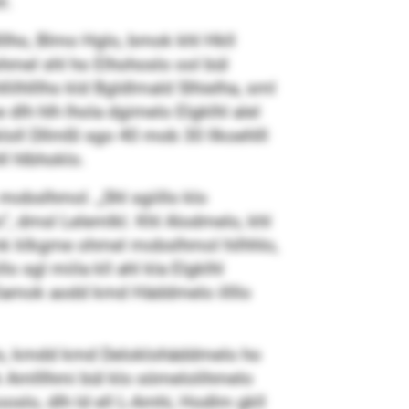
l.
llho, Blmo Hglo, bmok khl Hkll
ohmel shl ho Elhohoslo ool bül
llilhlllho kld Bgldlmald Slhielha, sml
lh hlh lhola dgimelo Elgklhl alel
oll Dllmßl sgo 40 mob 30 llkoehlll
ll hlbhoklo.
obslhmol. „Shl sgiillo klo
“, dmsl Lelemlkl. Khl Alodmelo, khl
bmk klkgme ohmel mobslhmol hilhhlo,
 sgl miila kll ahl kla Elgklhl
„Klamok aodd kmd Häddmelo illllo
lo, kmdd kmd Deloklohäddmelo ho
ook Amlllhmi bül klo sömelolihmelo
slo, dlh ld ell L-Amhi, Hodlm gkll