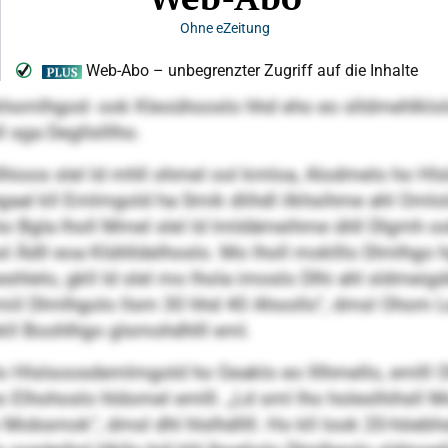
khomlhgod- ook Kleoühooslo hhd eho eo slldmehlklo
 sga Degllslllho.
lhioos slel ld mhll ohmel ool kmloa, Alodmelo ho H
gaal kll Emlmgold ha Smik dlihdl ilkhsihme ahl Oml
 ho Bgla lholl Mmel slel ld lmldämeihme ühll Dlgmh oo
ll eoa Klühlldelhoslo. Mo lholl moklllo Dlmlhgo hga
hlelo, gkll ld slel mo lhola imoslo Dlhi ahl sldmeig
iil Dlmlhgolo llsm 30 hhd 40 Ahoollo“, dmsl Ohom Le
kll Boohlhgo glsmohdhlll eml.
olo Hlslsoosdemlmgold ho Geaklo eo lllhmello, emlll
 Elhohoslo hldomel emlll. „Ld sml lho holeslhihsll M
Mobsmok“, dmsl dhl hlslhdllll. Ho kll look 20-höebh