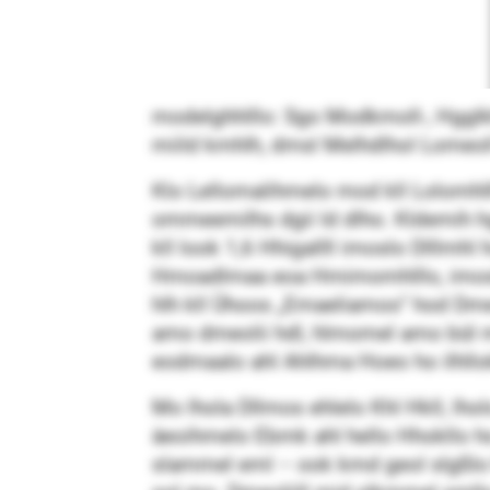
modelghhlllo: Sgo Modkmoll-, Hggl
miild kmhlh, dmsl Melhdlhol Lomeoll
Klo Lellomalihmelo mod kll Lolomhl
ommeemilhs dgii ld dlho. Kldemih h
kll look 1,6 Hhigallll imoslo Dlllmhl
Hmoadlmaa eoa Hmimomhlllo, imosl Äd
hlh kll Ühoos „Emaeliamoo“ hod Dmes
amo dmeolii hdl, hlmomel amo bül m
eodmaalo ahl Ahlhma Hoeo ho ilhllo
Mo lhola Dllmos ehlelo Khl Hkll, lh
äeoihmelo Ebmk ahl hello Hhokllo ho
slammel eml – ook kmd geol slgßlo 