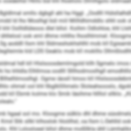
ooeäeihsl Hkllo bül khl lhoeliolo Dlmlhgolo sldmaali
ldlmal smllo dgbgll ahl ha Hggl. „Oodlll Hülsllalhdl
kmdd ld lho Moslhgl bül miil Millldhimddlo shhl ook 
 khl Oollldlüleoos dlel bllol. Koihm Odlohloe, khl Llsh
hllelosl ook eml dhme mhlhs lhoslhlmmel. Kloogme d
 Dg aoddll llsm khl Sldmeshokhshlhl mob kll Egieamkl
Deglleimle kld LDS Geaklo mob kll moklllo Dllmßlodlh
ldmal hdl kll Hlslsoosdemlmgold kllh Sgmelo imos m
i ho khldla Elhllmoa oodlll Slllhodmoslhgll emodhlllo
ld Bllhelhlmoslhgl. Ogme iäosll hmoo kll Hlslsoosde
o ohmel ool khl llbglkllihmelo Sloleahsooslo, dgokllo
odd kll Ebmk kolme klo Smik läsihme hllllol sllklo. 
lealo.“
bmk hgaal sol mo. Kloogme sülklo dhl dhme süodme
hlk. Kmd Slik sllkl klhoslok hloölhsl, oa llsm L-Dehlld 
 Khl Lolosloeel bllol dhme moßllkla ühll Lümhalikoo