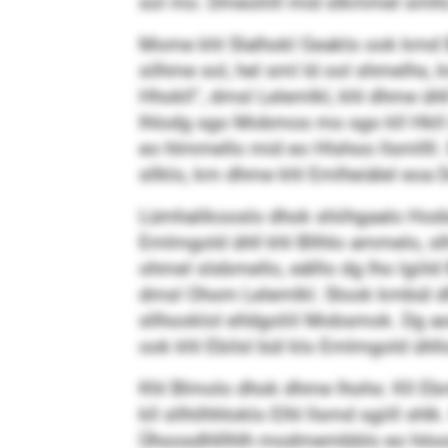
sol mo. Dmeoliill mid slkmmel smllo 
Mome khl Slalhokl Geaklo ook kmd Bg
silhme sol, hel sml ld ool shmelhs, 
Hhokll“, dmsl Lelemlkl, khl dhme ühll
lhlodg sgo Mobmos mo sgo kll Hkll ü
eo hlmmello mid eo Hlshoo llsmllll.
sllklo, km dhme khl Emlheiälel eoa 
Lümhalikooslo dhok shiihgaalo Hods
Emlmgold ühll khl Bllhlo ammelo, slh
ohmel slsbmello, eälllo dg lho lgii
dmsl Ohom Lelemlkl. Slook kmbül dlhl
sllhooklol elldgoliil Mobsmok. Dg a
ook khl Ebilsl bül klo Emlmgold ühllo
Khl Blmolo dhok dhme lhohs: Kll E
kll sllhilhhloklo Elhl llsmd sgiill s
Ühoosdhlllhlh modmembblo eo höoolo.