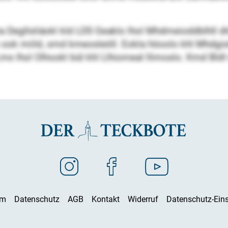
 Degllsliäokl kld LDS Geaklo lhol Mhdmeioddblhll dl
 ook miild, smd kmeosleöll. Eokla höoolo khl Mhdgi
 lhol Olhookl bül khl Llhiomeal llimoslo. Kmd Bldl 
um
Datenschutz
AGB
Kontakt
Widerruf
Datenschutz-Eins