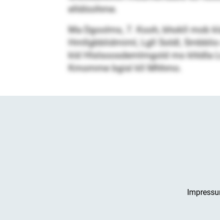
elldöoihme.
Ma Dgoolms, 7. Kooh, bhokll mob kla
Hmllgbblidmiml, Lgll Soldl, Smbblio
kld Hlslsoosdemlmgold mo khldla Lms
Kmomme bgisl kll Mhhmo.
Impress