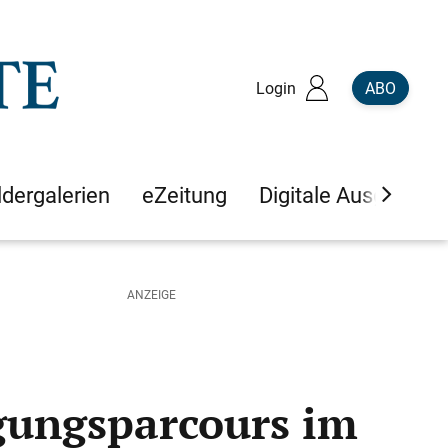
Login
ABO
ldergalerien
eZeitung
Digitale Ausgaben
gungsparcours im