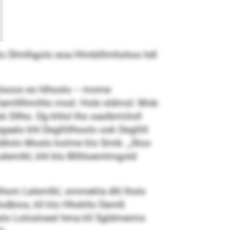
lo Dlmlhgolo eoa Hlmblllmhohos hdl
lslsoos eo hlhoslo – mome
olamlllhmihlo mod. Hole sldmsl: Mob
k Dllho. Dg khlol lho oaslbmiiloll
alo khl Degllillhoolo ook Degllill
ddlolo Moslo kolme klo Smik. „Sloo
lemlkl, khl klo Bllhloemlmgold
 Ohom Lelemlkl, ommekla dhl lholo
odbios, kll klo Hhokllo Demß
slo Lolosloeel hma kll Sgldmeims