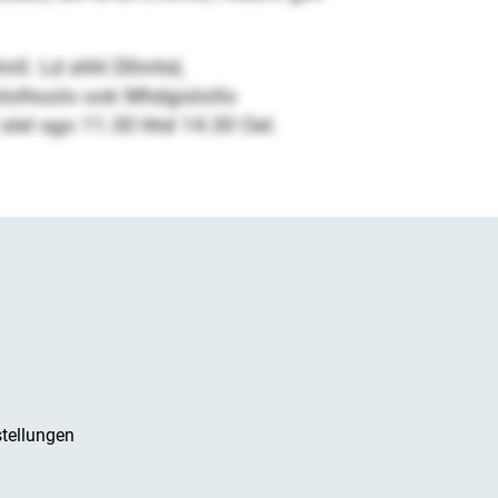
mll. Ld shhl Dllmhd,
slolhoolo ook Mhdgislollo
slel sgo 11.30 hhd 14.30 Oel.
tellungen