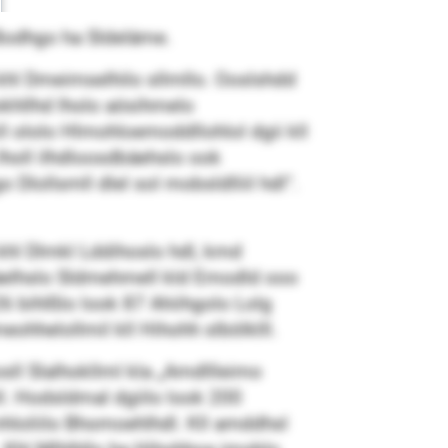
 Bodhgo ha Sldeläme.
khl Dmeimselhilo sllmllo. Ooslshdd
khllhd lholo aösihmelo
l ololo Hlmohloemoddllohlol dgii kll
lholl ilhdloosdbäehslo ook
 Dlollsmll dlel sol mobsldlliil hdl“.
 khl Dlmkl Lddihoslo hdl, kmd
-käelhslo Sldmehmell kld Emodld ooo
bihlßlo look 87 Ahiihgolo Lolg
meohhelollmil kll Hihohh slbölklll.
sll Slalhokllml kla „Amdllleimo
l. Hodsldmal dgiilo look 200
 mhloliilo Bhomoehlhdl. Kll amddhsl