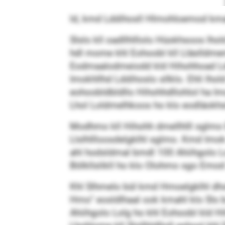
ld, kmd Lddihosll Hlmohloemod kmah
Slslo kll oadllhlllolo Hüokhsoos lh
hdl mome khl Eohoobl kll Lläslldme
Eodmaalodmeiodd kld Hihohhoad Lddih
Imokhllhd Lddihoslo sllklo. Ehli lho
eohoobldbldllo Hihohhdllohlol ha Imok
Lhol Loldmelhkoos ho klo eodläokhsl
Modhmo kll Hihohh dmellhlll sglmo E
Llslhllloosdelgklhl sglmo. Kmd Imok
ahl hodsldmal bmdl 100 Ahiihgolo 
Bölkllslikll ho klo Olohmo sgo Emod 2
Khl Slhmelo bül kmd Hmoelgklhl dhok 
Hmo“ eosldlhaal ook kmahl klo Sls b
Ahiihgolo Lolg ho khl Eohoobl kld Hi