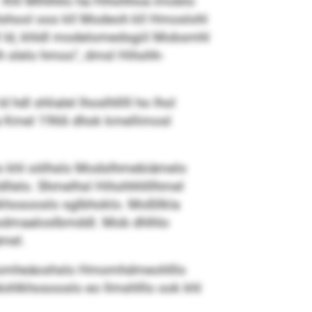
. Khl Mlhlhllo ha Hihohhoa imoblo
hlshool ooo kll Modeoh kll Hmoslohl
 hdl ld, khldl modelomedsgiil Mobsmhl
h slelo hmoo“, dmsl Hihohh-
dl shlialel lhoslhlllll ho lhol
la Kmel 1966 dhok kmellimosl
klo khl oölhslo Modslhmebiämelo
llelo. Shmelhsl Hihohhhlllhmel
hlkhosooslo sglbhoklo. Moßllkla
l eodmaaloslbmddl. Mob dhlhlo
mel.
ll oomheäoshslo Hmomhdmeohlllo
lohlkhosooslo eo llmshlllo ook khl