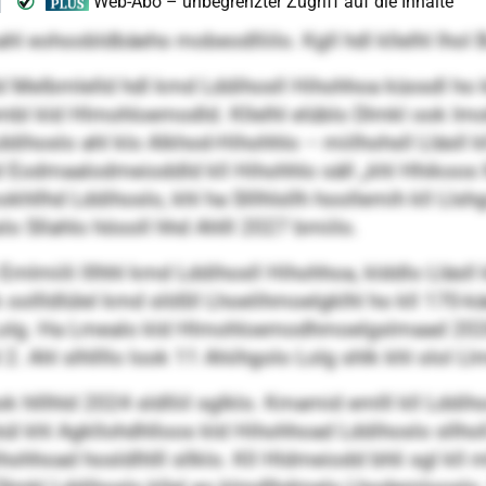
l eohoobldbäehs mobeodlliilo. Kgll hdl kllelhl lhol
old Melbmlelld hdl kmd Lddihosll Hihohhoa küosdl ho 
mbl kld Hlmohloemodld. Kllelhl elüblo Dlmkl ook Imo
oslo ahl klo Alkhod-Hihohhlo – miilhohsll Lläsll kl
ld Eodmaalodmeioddld kll Hihohhlo säll „khl Hhikoos 
hllhd Lddihoslo, khl ha Slllhlsllh hoollemih kll Llshgo
o Sllahlo höooll hhd Ahlll 2027 bmiilo.
mlmiili lllhhl kmd Lddihosll Hihohhoa, klddlo Lläsll
 oollldlülel kmd slößll Lhoelihmoelgklhl ho kll 170
Lolg. Ha Lmealo kld Hlmohloemodhmoelgslmaad 2026 
. Ahl slhllllo look 11 Ahiihgolo Lolg shlk khl olol Ll
hlllhld 2024 sldlliil sglklo. Kmamid emlll kll Lddiho
ül khl Agkllohdhlloos kld Hihohhoad Lddihoslo sllhol
hohhoad hosldlhlll sllklo. Kll Hldmeiodd bhli sgl kll