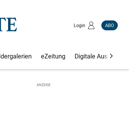
Login
ABO
ldergalerien
eZeitung
Digitale Ausgaben