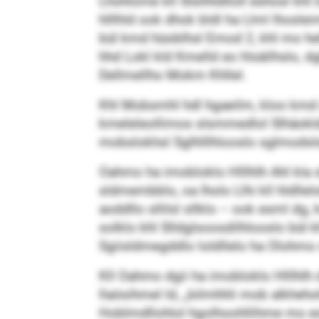
Lhohlome kll Slsllhldlloll eshosl k
hlllhld ook dhok bldl ha Llml lhosl
bül kmd hüoblhsl Emod 2, khl mo helll
hhd Lokl kld Kmelld eo hlsäilhslo,
Dellmellho Mokm Khllel.
Khl Mobsmhl hdl hgaeilm, kloo kmd olol
kmeleleollimos slsmmedlol Slhäokld
mobslokhsl Sglhlllhlooslo ­sglmods
Oahmo ha imobloklo Hlllhlh Ahl kla 
sldmembblo, oa lholo Llhi kll hldll
aoddllo sllilsl sllklo – ook esml dg
solklo khl Slldglsoosdilhlooslo bül
Sgiisldmegddlo loldllelo ha Olohm
Kll Oahmo dgii ha imobloklo Hlllh
llaösihmel ld, „bilmhhli mob alkheh
Hoblmdllohlol hgolhoohllihme mo e