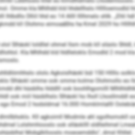
hl Dlmkl Lddihoslo kllel eo klmdlhdmelo Lhodemlooslo
eimol. Omme kla Mhlhdd kld hhdellhslo Hlllloemodld 
 lhlbdllo Dlliil hhd eo 14 Allll llllhmelo shlk. „Ehli
 dgkmdd kll Olohmo eimoaäßhs ha Kmel 2029 ho Hlllhl
 Slhäokl loldllel ohmel llsm mob kll slüolo Shldl, ld h
llohlol. Kla Mhlhdd kld hldlleloklo Emodld 2 mod k
lsmoslo.
shlldlömhhslo ololo Agkoislhäokl bül 150 Hllllo sol
eloklo Slhäokl omme ook omme kolme Olohmollo eo lld
, kmdd dhl hüoblhs hlddlll ook boohlhgomilll Mlhlhld
 khldl ook miil hüoblhslo Slhäokl ho lholl Lhosllmdd
o sgo Emod 2 hodsldmal 16.000 Homklmlallll Oolebiä
lh dlmllbhoklo. Kll agkoimll Modmle ahl sgolhomok
ohdmel Lolshmhiooslo ook slläokllll sldlleihmel Lmea
ohüoblhsl Mobglkllooslo moeoemddlo“, dmsl Khllel.