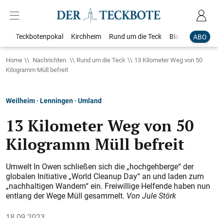
Teckbotenpokal
Kirchheim
Rund um die Teck
Blaulicht
Loka
ABO
Home
Nachrichten
Rund um die Teck
13 Kilometer Weg von 50
Kilogramm Müll befreit
Weilheim · Lenningen · Umland
13 Kilometer Weg von 50
Kilogramm Müll befreit
Umwelt In Owen schließen sich die „hochgehberge“ der
globalen Initiative „World Cleanup Day“ an und laden zum
„nachhaltigen Wandern“ ein. Freiwillige Helfende haben nun
entlang der Wege Müll gesammelt.
Von Jule Störk
18.09.2023