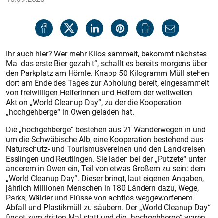
Ihr auch hier? Wer mehr Kilos sammelt, bekommt nächstes
Mal das erste Bier gezahlt“, schallt es bereits morgens über
den Parkplatz am Hörnle. Knapp 50 Kilogramm Müll stehen
dort am Ende des Tages zur Abholung bereit, eingesammelt
von freiwilligen Helferinnen und Helfern der weltweiten
Aktion „World Cleanup Day“, zu der die Kooperation
„hochgehberge“ in Owen geladen hat.
Die „hochgehberge“ bestehen aus 21 Wanderwegen in und
um die Schwäbische Alb, eine Kooperation bestehend aus
Naturschutz- und Tourismusvereinen und den Landkreisen
Esslingen und Reutlingen. Sie laden bei der „Putzete“ unter
anderem in Owen ein, Teil von etwas Großem zu sein: dem
„World Cleanup Day“. Dieser bringt, laut eigenen Angaben,
jährlich Millionen Menschen in 180 Ländern dazu, Wege,
Parks, Wälder und Flüsse von achtlos weggeworfenem
Abfall und Plastikmüll zu säubern. Der „World Cleanup Day“
findet zum dritten Mal statt und die „hochgehberge“ waren