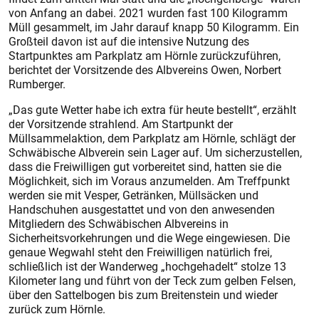
von Anfang an dabei. 2021 wurden fast 100 Kilogramm
Müll gesammelt, im Jahr darauf knapp 50 Kilogramm. Ein
Großteil davon ist auf die intensive Nutzung des
Startpunktes am Parkplatz am Hörnle zurückzuführen,
berichtet der Vorsitzende des Albvereins Owen, Norbert
Rumberger.
„Das gute Wetter habe ich extra für heute bestellt“, erzählt
der Vorsitzende strahlend. Am Startpunkt der
Müllsammelaktion, dem Parkplatz am Hörnle, schlägt der
Schwäbische Albverein sein Lager auf. Um sicherzustellen,
dass die Freiwilligen gut vorbereitet sind, hatten sie die
Möglichkeit, sich im Voraus anzumelden. Am Treffpunkt
werden sie mit Vesper, Getränken, Müllsäcken und
Handschuhen ausgestattet und von den anwesenden
Mitgliedern des Schwäbischen Albvereins in
Sicherheitsvorkehrungen und die Wege eingewiesen. Die
genaue Wegwahl steht den Freiwilligen natürlich frei,
schließlich ist der Wanderweg „hochgehadelt“ stolze 13
Kilometer lang und führt von der Teck zum gelben Felsen,
über den Sattelbogen bis zum Breitenstein und wieder
zurück zum Hörnle.