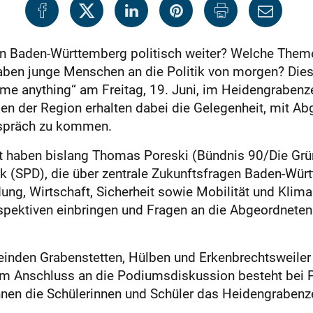
in Baden-Württemberg politisch weiter? Welche Them
ben junge Menschen an die Politik von morgen? Dies
k me anything“ am Freitag, 19. Juni, im Heidengraben
en der Region erhalten dabei die Gelegenheit, mit A
espräch zu kommen.
haben bislang Thomas Poreski (Bündnis 90/Die Grüne
k (SPD), die über zentrale Zukunftsfragen Baden-Wür
ng, Wirtschaft, Sicherheit sowie Mobilität und Klima
spektiven einbringen und Fragen an die Abgeordneten 
einden Grabenstetten, Hülben und Erkenbrechtsweile
. Im Anschluss an die Podiumsdiskussion besteht bei 
en die Schülerinnen und Schüler das Heidengrabenze