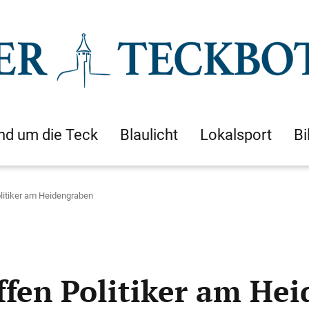
nd um die Teck
Blaulicht
Lokalsport
Bi
olitiker am Heidengraben
effen Politiker am He