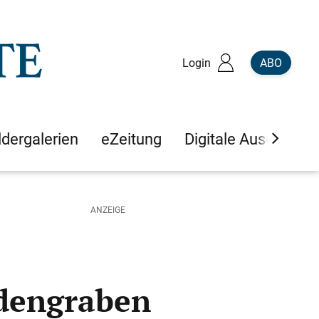
Login
ABO
ldergalerien
eZeitung
Digitale Ausgaben
idengraben