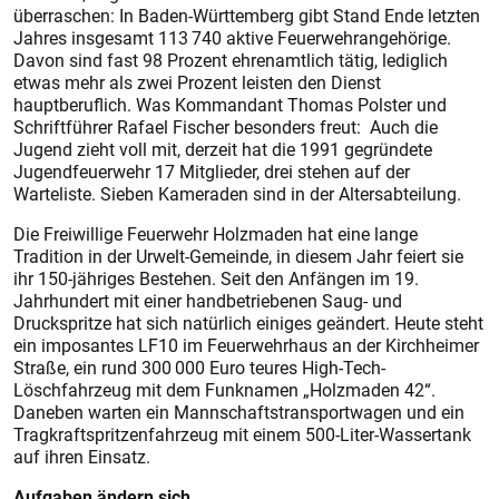
überraschen: In Baden-Württemberg gibt Stand Ende letzten
Jahres insgesamt 113 740 aktive Feuerwehrangehörige.
Davon sind fast 98 Prozent ehrenamtlich tätig, lediglich
etwas mehr als zwei Prozent leisten den Dienst
hauptberuflich. Was Kommandant Thomas Polster und
Schriftführer Rafael Fischer besonders freut: Auch die
Jugend zieht voll mit, derzeit hat die 1991 gegründete
Jugendfeuerwehr 17 Mitglieder, drei stehen auf der
Warteliste. Sieben Kameraden sind in der Altersabteilung.
Die Freiwillige Feuerwehr Holzmaden hat eine lange
Tradition in der Urwelt-Gemeinde, in diesem Jahr feiert sie
ihr 150-jähriges Bestehen. Seit den Anfängen im 19.
Jahrhundert mit einer handbetriebenen Saug- und
Druckspritze hat sich natürlich einiges geändert. Heute steht
ein imposantes LF10 im Feuerwehrhaus an der Kirchheimer
Straße, ein rund 300 000 Euro teures High-Tech-
Löschfahrzeug mit dem Funknamen „Holzmaden 42“.
Daneben warten ein Mannschaftstransportwagen und ein
Tragkraftspritzenfahrzeug mit einem 500-Liter-Wassertank
auf ihren Einsatz.
Aufgaben ändern sich