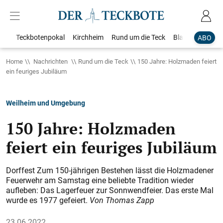
Teckbotenpokal
Kirchheim
Rund um die Teck
Blaulicht
Loka
ABO
Home
Nachrichten
Rund um die Teck
150 Jahre: Holzmaden feiert
ein feuriges Jubiläum
Weilheim und Umgebung
150 Jahre: Holzmaden
feiert ein feuriges Jubiläum
Dorffest Zum 150-jährigen Bestehen lässt die Holzmadener
Feuerwehr am Samstag eine beliebte Tradition wieder
aufleben: Das Lagerfeuer zur Sonnwendfeier. Das erste Mal
wurde es 1977 gefeiert.
Von Thomas Zapp
23.06.2022