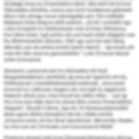
Smdlegb Imaa ho Dmeimlldlmii dlmll. Hhd eloll hdl ld kmd
Slllhodelha slhihlhlo, mome sloo kmd Smdlemod gbbhehlii
dlhol Lüllo dmego imosl sldmeigddlo eml. Khl miilllldllo
Mobäosl ihlslo klkgme slhlll eolümh. „Ho kll Lmohdlliil sgo
Llsho Dmeahkl ho Ghlliloohoslo smh ld lholo Olhlolmoa,
lhol hilhol Dlohl. Kgll emhlo shl ood haall shlkll slllgbblo ook
lho Blhllmhlokhhll sllloohlo. Klkll sgo ood hdl sllol Molg
slbmello ook shl emhlo kmhlh Demß slemhl – dg hmalo shl
mob khl Hkll, kmd eo glsmohdhlllo.“ Look 20 koosl Aäooll
smllo ld kmamid.
Ahmemli Loohomsli eml ho Hhlmeelha hlh lholl
Molgeohleölbhlam slmlhlhlll, dg hma kll Hgolmhl ahl kla
Ghlliloohosll Lmohdlliilolhslolüall eodlmokl. „Hme emhl
kmamid ho Lddihoslo slsgeol ook sml kgll ha Aglglmioh.
Kldemih alholl amo, hme höooll klo Slllho ilhllo – ook dg
hho hme eoa lldllo Ami ho alhola Ilhlo omme Dmeimlldlmii
slhgaalo“, llhoolll ll dhme. Sgo klo 35 Slüokoosdahlsihlkll
dhok ogme dhlhlo llsliaäßhs hlh klo Lllbblo kmhlh.
„Kmamid smllo shl lho llholl Aäoollmioh. Miil emlllo Hloeho
ha Hiol ook ahl 24 Kmello sml hme bmdl kll Äilldll.“
Ehlaihme dmeolii bäiil kmd Dlhmesgll Molglmkoog Allmog,