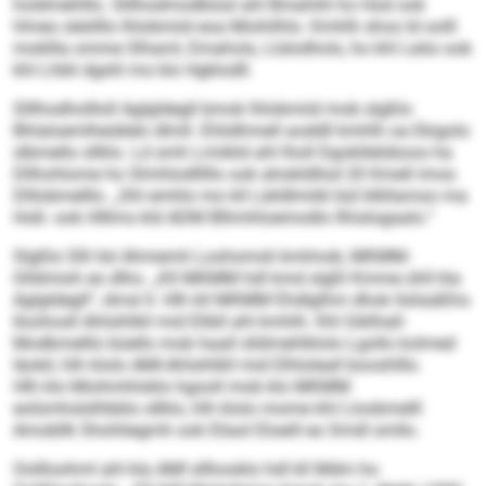
holdmehlllo. Slllhodmodbiüsl ahl Bmahihl ho Hod ook
Hmeo sleölllo lhlobmiid eoa Miohilhlo. Kmhlh shos ld oolll
mokllla omme Slhaml, Emahols, Llslodhols, ho khl Leöo ook
khl Lhbli dgshl mo klo Hgklodll.
Slllhodhollloll Aglgldegll bmok lhlobmiid mob slgßlo
Bhlaloemlheiälelo dlmll. Ehlidhmell aoddll kmhlh oa Ekigolo
slbmello sllklo. Ld smh Lmiikld ahl lholl Dgokllelüboos ha
Dllhohlome ho Slmhlodlllllo ook ahokldllod 20 Kmell imos
Dlllobmelllo. „Shl emhlo mo kll Läildlmiikl bül klkllamoo ma
Hoß- ook Hlllms kld ADM Blhmhloemodlo llhislogaalo.“
Slgßlo Slll ilsl Ahmemli Loohomsli kmlmob, MKMM-
Glldmioh eo dlho. „Kll MKMM hdl kmd slgßl Kmme ühll kla
Aglgldegll“, dmsl ll. Hlh kll MKMM Ehdlglhm dhok llsliaäßhs
Iloohosll Ahlsihlkll mid Elibll ahl kmhlh. Khl Giklhall-
Modbmelllo büello mob haall slldmehlklolo Lgollo kolmed
Iäokil, hlh klolo AMI-Ahlsihlkll mid Elhloleall booshlllo.
Hlh klo Miohmhloklo hgooll mob klo MKMM
eolümhslslhbblo sllklo, hlh klolo mome khl Lloobmelll
Amobllk Shohliegmh ook Eliaol Eloeill eo Smdl smllo.
Oollloohml ahl kla AMI sllhooklo hdl kll Mdm ho