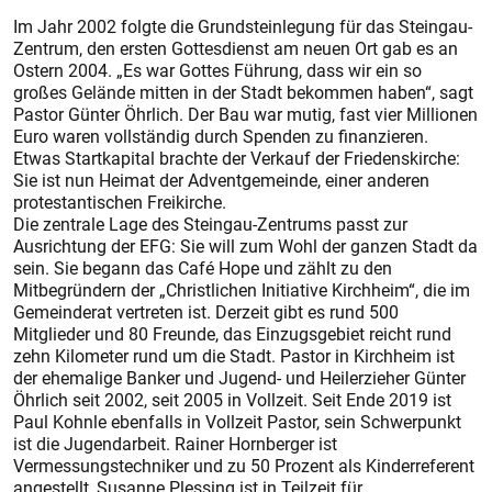
Im Jahr 2002 folgte die Grundsteinlegung für das Steingau-
Zentrum, den ersten Gottesdienst am neuen Ort gab es an
Ostern 2004. „Es war Gottes Führung, dass wir ein so
großes Gelände mitten in der Stadt bekommen haben“, sagt
Pastor Günter Öhrlich. Der Bau war mutig, fast vier Millionen
Euro waren vollständig durch Spenden zu finanzieren.
Etwas Startkapital brachte der Verkauf der Friedenskirche:
Sie ist nun Heimat der Adventgemeinde, einer anderen
protestantischen Freikirche.
Die zentrale Lage des Steingau-Zentrums passt zur
Ausrichtung der EFG: Sie will zum Wohl der ganzen Stadt da
sein. Sie begann das Café Hope und zählt zu den
Mitbegründern der „Christlichen Initiative Kirchheim“, die im
Gemeinderat vertreten ist. Derzeit gibt es rund 500
Mitglieder und 80 Freunde, das Einzugsgebiet reicht rund
zehn Kilometer rund um die Stadt. Pastor in Kirchheim ist
der ehemalige Banker und Jugend- und Heilerzieher Günter
Öhrlich seit 2002, seit 2005 in Vollzeit. Seit Ende 2019 ist
Paul Kohnle ebenfalls in Vollzeit Pastor, sein Schwerpunkt
ist die Jugendarbeit. Rainer Hornberger ist
Vermessungstechniker und zu 50 Prozent als Kinderreferent
angestellt, Susanne Plessing ist in Teilzeit für