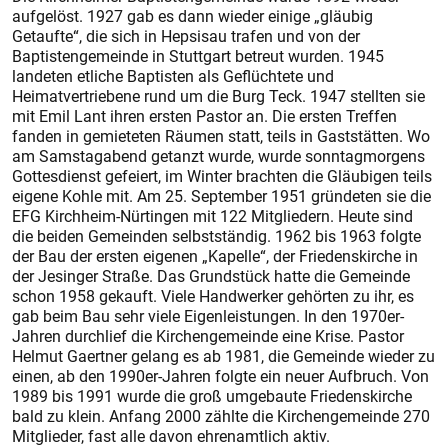
aufgelöst. 1927 gab es dann wieder einige „gläubig
Getaufte“, die sich in Hepsisau trafen und von der
Baptistengemeinde in Stuttgart betreut wurden. 1945
landeten etliche Baptisten als Geflüchtete und
Heimatvertriebene rund um die Burg Teck. 1947 stellten sie
mit Emil Lant ihren ersten Pas­tor an. Die ers­ten Treffen
fanden in gemieteten Räumen statt, teils in Gaststätten. Wo
am Samstag­abend getanzt wurde, wurde sonntagmorgens
Gottesdienst gefeiert, im Winter brachten die Gläubigen teils
eigene Kohle mit. Am 25. September 1951 gründeten sie die
EFG Kirchheim-Nürtingen mit 122 Mitgliedern. Heute sind
die beiden Gemeinden selbstständig. 1962 bis 1963 folgte
der Bau der ersten eigenen „Kapelle“, der Friedenskirche in
der Jesinger Straße. Das Grundstück hatte die Gemeinde
schon 1958 gekauft. Viele Handwerker gehörten zu ihr, es
gab beim Bau sehr viele Eigenleistungen. In den 1970er-
Jahren durchlief die Kirchengemeinde eine Krise. Pastor
Helmut Gaertner gelang es ab 1981, die Gemeinde wieder zu
einen, ab den 1990er-Jahren folgte ein neuer Aufbruch. Von
1989 bis 1991 wurde die groß umgebaute Friedenskirche
bald zu klein. Anfang 2000 zählte die Kirchengemeinde 270
Mitglieder, fast alle davon ehrenamtlich aktiv.