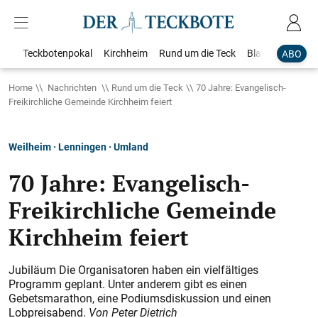
Teckbotenpokal
Kirchheim
Rund um die Teck
Blaulicht
Loka
ABO
Home
Nachrichten
Rund um die Teck
70 Jahre: Evangelisch-
Freikirchliche Gemeinde Kirchheim feiert
Weilheim · Lenningen · Umland
70 Jahre: Evangelisch-
Freikirchliche Gemeinde
Kirchheim feiert
Jubiläum Die Organisatoren haben ein vielfältiges
Programm geplant. Unter anderem gibt es einen
Gebetsmarathon, eine Podiumsdiskussion und einen
Lobpreisabend.
Von Peter Dietrich