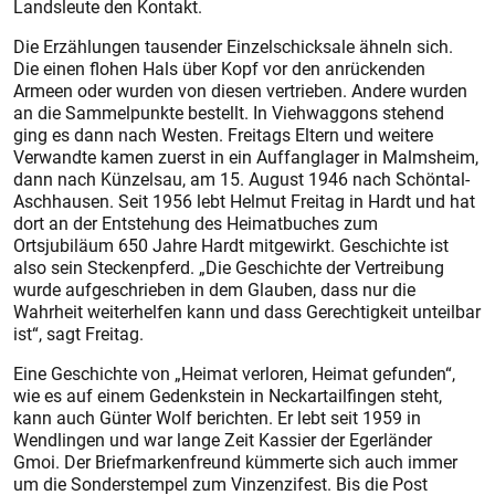
Landsleute den Kontakt.
Die Erzählungen tausender Einzelschicksale ähneln sich.
Die einen flohen Hals über Kopf vor den anrückenden
Armeen oder wurden von diesen vertrieben. Andere wurden
an die Sammelpunkte bestellt. In Viehwaggons stehend
ging es dann nach Westen. Freitags Eltern und weitere
Verwandte kamen zuerst in ein Auffanglager in Malmsheim,
dann nach Künzelsau, am 15. August 1946 nach Schöntal-
Aschhausen. Seit 1956 lebt Helmut Freitag in Hardt und hat
dort an der Entstehung des Heimatbuches zum
Ortsjubiläum 650 Jahre Hardt mitgewirkt. Geschichte ist
also sein Steckenpferd. „Die Geschichte der Vertreibung
wurde aufgeschrieben in dem Glauben, dass nur die
Wahrheit weiterhelfen kann und dass Gerechtigkeit unteilbar
ist“, sagt Freitag.
Eine Geschichte von „Heimat verloren, Heimat gefunden“,
wie es auf einem Gedenkstein in Neckartailfingen steht,
kann auch Günter Wolf berichten. Er lebt seit 1959 in
Wendlingen und war lange Zeit Kassier der Egerländer
Gmoi. Der Briefmarkenfreund kümmerte sich auch immer
um die Sonderstempel zum Vinzenzifest. Bis die Post