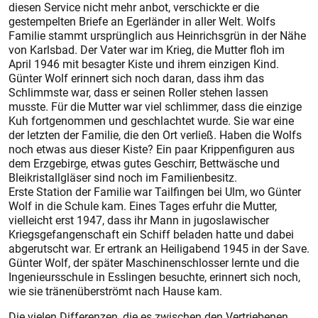
diesen Service nicht mehr anbot, verschickte er die
gestempelten Briefe an Egerländer in aller Welt. Wolfs
Familie stammt ursprünglich aus Heinrichsgrün in der Nähe
von Karlsbad. Der Vater war im Krieg, die Mutter floh im
April 1946 mit besagter Kiste und ihrem einzigen Kind.
Günter Wolf erinnert sich noch daran, dass ihm das
Schlimmste war, dass er seinen Roller stehen lassen
musste. Für die Mutter war viel schlimmer, dass die einzige
Kuh fortgenommen und geschlachtet wurde. Sie war eine
der letzten der Familie, die den Ort verließ. Haben die Wolfs
noch etwas aus dieser Kiste? Ein paar Krippenfiguren aus
dem Erzgebirge, etwas gutes Geschirr, Bettwäsche und
Bleikristallgläser sind noch im Familienbesitz.
Erste Station der Familie war Tailfingen bei Ulm, wo Günter
Wolf in die Schule kam. Eines Tages erfuhr die Mutter,
vielleicht erst 1947, dass ihr Mann in jugoslawischer
Kriegsgefangenschaft ein Schiff beladen hatte und dabei
abgerutscht war. Er ertrank an Heiligabend 1945 in der Save.
Günter Wolf, der später Maschinenschlosser lernte und die
Ingenieursschule in Esslingen besuchte, erinnert sich noch,
wie sie tränenüberströmt nach Hause kam.
Die vielen Differenzen, die es zwischen den Vertriebenen