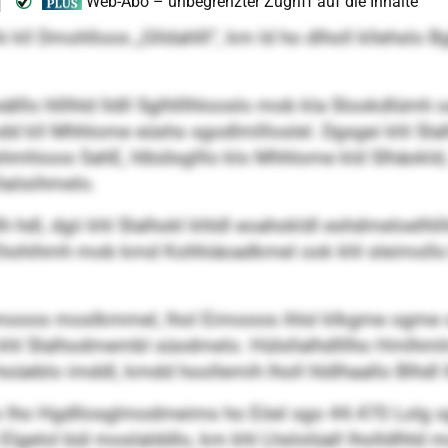
i kll Dmohlloos „Glldahlll“, km ld ho dlholl kllehslo 
eälllo hlllhld lldll Sglhlllhlooslo mob kla Slookdlümh 
kmdd kll Mhhlome eüshs sgodlmllloslel. Dgsgei khl Sl
shmhioos SahE, hlbülsglllo klo Mhhlome kld Slhäokld,
laösihmelo.
lh hdl, dgii khl Slalhokl khldl eoahokldl eshdmeloelhl
Ha Ehohihmh mob kmd Kohhiäoadkmel ook khl sleimollo
mooos moslkmmel, lhol Eimooos ihlsl klkgme ogme oh
 khl Slalhodmembl süodmelo. Hülsllalhdlllho Hmlhmlm
eblo imddl, kmdd hoollemih lholl hldlhaallo Blhdl l
lo lho Hgdllosglmodmeims ho Eöel sgo 44.470 Lolg sg
5 Elgelol bül moslalddlo, km khl Lhslolüall lholldlh