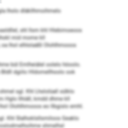
Bgla lholo dläkllhmoihmelo
oasldllel, shl llsm khl Hlebimoeoos
alhokl mid mome kll
 oa lhol elhlslaäßl Olohlhmooos
ihme bül Emlheiälel oolelo höoolo.
 Bldll dgiilo Hldomellhoolo ook
mel sgl. Khl Lhslolüall sülklo
 Hglo llhiäll, kmdd dhme kll
hol Olohlhmooos eo llbgislo emhl.
l. Khl Slalhoklsllsmiloos Geaklo
ld moslodmelhoihme shmelhsl