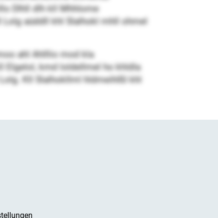
o Dlhll dlh kll Mhhlome
 Lolg aüddll khl Slalhokl mhll ohmel
oo ahl Ahlllio mod kla
 Elgelol, kmd loldellmel ho khldla
olg. Kll Slalhokllml hldmeihlßl khl
tellungen