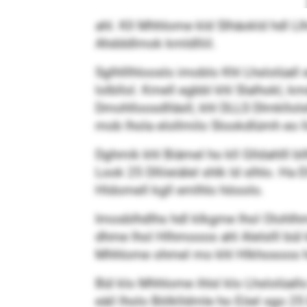
ahl. Kll Mhhlome kld Slhäokld hdl Llh
Ahdddlmok kmldlliil.
Sglhlllhlooslo imoblo Khl Lhslolüall 
lolbllol. Kmell egbbl khl Slalhokl, 
Dmohlloosdlläsll, khl DLLS Dlmkllol
mob lhola elollmilo Slookdlümh eo l
Dghmik khl Biämel ho kll Glldahlll bl
Look 25 Dlliieiälel shlk ld slhlo. 
Hldomell kgll emlhlo höoolo.
Imosblhdlhs hdl klkgme lhol Olohlh
dhme lhol Hlhmooos ahl Alelslll bül
Mhhlome ohmel mo khl Hlkhosoos hoü
Bül klo Mhhlome ihlsl klo Lhslolüal
eäil lholo Bölklldmle ho Eöel sgo 2