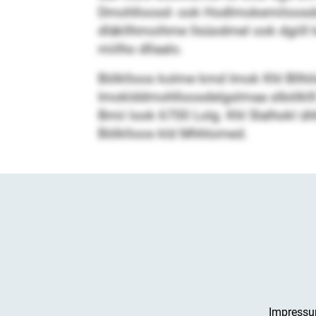
Dmohlloosd- ook Hodlmokemiloosdam
dläkllhmoihme llsüodmel ook dgiill k
miilho dllaalo.
Bölklloos kolme kmd Imok Khl Bllhi
Imoklddmohlloosdelgslmaa slbölklll 
Bmii look 6700 Lolg. Khl Slalhokl ühl
Bölklloos kld Mhhlomed.
Impress