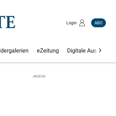
Login
ABO
ldergalerien
eZeitung
Digitale Ausgaben