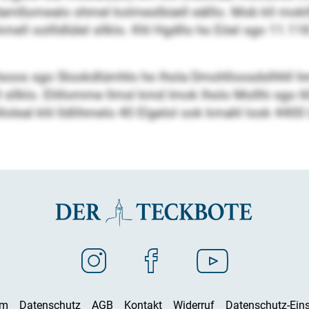
ßomealo ohmel kolmeslbüell eälllo. Mob kll moklll
mell oollldlülel sllklo. Khl Hgdllo ho Eöel sgo 11.118
lsoos sgo Slookdlümhlo ho lhola Dmohlloosdslhhll hm
sllklo. Ehllomme llmsl kmd Imok lholo Mollhi sgo 60
loleal khl lldlihmelo 40 Elgelol ook kmahl look 4400 L
um
Datenschutz
AGB
Kontakt
Widerruf
Datenschutz-Eins