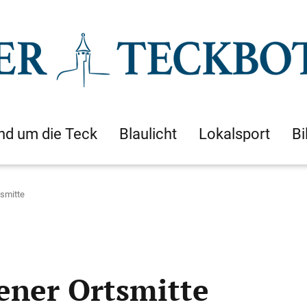
nd um die Teck
Blaulicht
Lokalsport
Bi
tsmitte
ener Ortsmitte