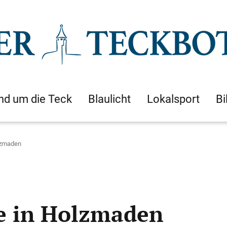
nd um die Teck
Blaulicht
Lokalsport
Bi
lzmaden
e in Holzmaden