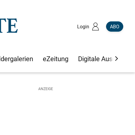
Login
ABO
ldergalerien
eZeitung
Digitale Ausgaben