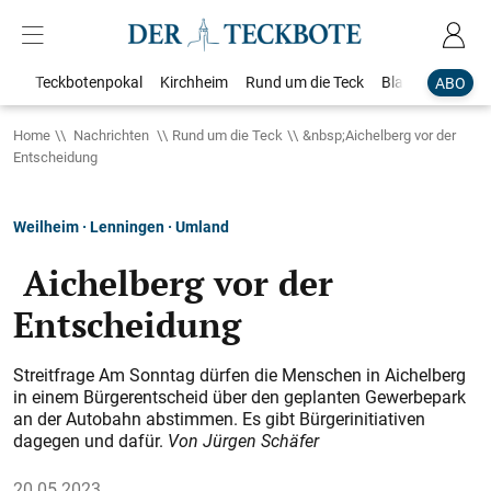
Teckbotenpokal
Kirchheim
Rund um die Teck
Blaulicht
Loka
ABO
Home
Nachrichten
Rund um die Teck
&nbsp;Aichelberg vor der
Entscheidung
Weilheim · Lenningen · Umland
Aichelberg vor der
Entscheidung
Streitfrage Am Sonntag dürfen die Menschen in Aichelberg
in einem Bürgerentscheid über den geplanten Gewerbepark
an der Autobahn abstimmen. Es gibt Bürgerinitiativen
dagegen und dafür.
Von Jürgen Schäfer
20.05.2023