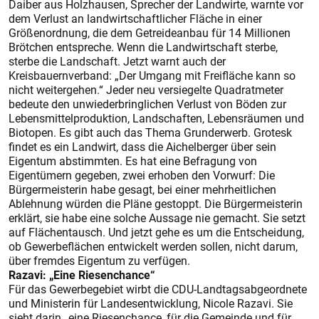
Daiber aus Holzhausen, Sprecher der Landwirte, warnte vor
dem Verlust an landwirtschaftlicher Fläche in einer
Größenordnung, die dem Getreideanbau für 14 Millionen
Brötchen entspreche. Wenn die Landwirtschaft sterbe,
sterbe die Landschaft. Jetzt warnt auch der
Kreisbauernverband: „Der Umgang mit Freifläche kann so
nicht weitergehen.“ Jeder neu versiegelte Quadratmeter
bedeute den unwiederbringlichen Verlust von Böden zur
Lebensmittelproduktion, Landschaften, Lebensräumen und
Biotopen. Es gibt auch das Thema Grunderwerb. Grotesk
findet es ein Landwirt, dass die Aichelberger über sein
Eigentum abstimmten. Es hat eine Befragung von
Eigentümern gegeben, zwei erhoben den Vorwurf: Die
Bürgermeisterin habe gesagt, bei einer mehrheitlichen
Ablehnung würden die Pläne gestoppt. Die Bürgermeisterin
erklärt, sie habe eine solche Aussage nie gemacht. Sie setzt
auf Flächentausch. Und jetzt gehe es um die Entscheidung,
ob Gewerbeflächen entwickelt werden sollen, nicht darum,
über fremdes Eigentum zu verfügen.
Razavi: „Eine Riesenchance“
Für das Gewerbegebiet wirbt die CDU-Landtagsabgeordnete
und Ministerin für Landesentwicklung, Nicole Razavi. Sie
sieht darin „eine Riesenchance, für die Gemeinde und für