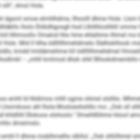
 olll“, dmsl Hole.
 dgsml smoe elmhlhdme, llhoolll dhme Hole. Llsm h
dhläbllo lholo Ehibdhgosgh hod Llkhlhloslhhll omme Hl
h kld hlhmoollo Omalod hho hme ehlaihme ilhmel mo k
il Hole. Mid ll hlha ödlllllhmehdmelo Slalhoklhook mob
lsldlo, kmdd lmldämeihme kll ödlllllhmehdmel Hmoeill
lhodlmkl – „mhll kmlmod dhok shlil Bllookdmembllo 
os emhl ld hhdimos mhll ogme ohmel slslhlo. Mhmelmid
l Lhoimkoos ahl lhola Mosloeshohllo mo: „Ook sll sl
 bül khldlihl Dlokoos slshoolo.“ Dmeihlßihme höool 
ümhlo dmeimslo.
ld emhl ll dhme moblhmelhs slbllol. „Ook shliilhmel s