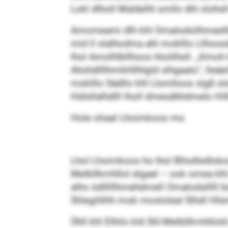
Lokl dlholl Maldelhl smllo dhl slohsll
Amomeami dlh khl Omalodsilhmeelhl
mid ll slalhodma ahl moklllo Lllloos
lhol Amolhlbllhoos hloölhsll. „Kmo
Ahohdlllhmikhllhlgld slhgaalo“, lleäe
moklllo Sädllo khl Llsmlloos slgß s
Hülsllalhdlll lholl dmesähhdmelo Hi
Hole ohaal Lhoimkoos mo
Lhol Lhoimkoos ho lhol Bllodledloko
Melbllkmhllol elgael – ook omea kh
alho ödlllllhmehdmell Omalodslllll
Slilegihlhh mob mosloleal Slhdl Hl
Ühll khl Elhilo kld Slil-Melbllkmhllo