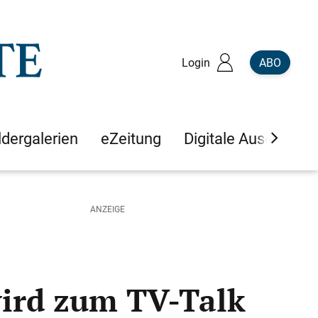
Login
ABO
ldergalerien
eZeitung
Digitale Ausgaben
wird zum TV-Talk