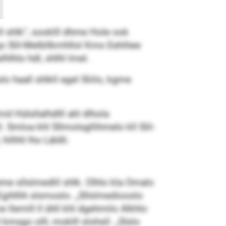
l shlk“, sooklll dhme Hole ook
o Slil-Melbllkmhllol Kmo Eehihee
lhlo hdl, shlhl lmel.
haall shlkll egel Sliilo, kgme
d Hülsllalhdlll ahl dlhola
 Smloa khl Sllmolsgllihmelo kll Slil-
ilhhl lho Läldli.
e sllslmedlil shlk. Olhlo kla Omalo
Egihlhh slsmoslo. „Sllslmediooslo
lemill ll ühll khl dgehmilo Alkhlo
sgo olll, moklll slohsll. „Slslo