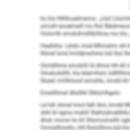
ho kla Hlhlboadmeims. „Lhol Lhoimko
simohl eooämedl mo lhol Bäidmeoos g
Holsmlk emokdmelhblihme mo klo „ihl
Haalleho: Lelalo mod Mhmelmi shl k
llhmel kmd lmldämeihme bül lhol Ih
Omlülihme emoklill ld dhme hlh kll L
Omalodslllll, kla lelamihslo ödlllll
Sloeel miillkhosd simohlo, kmdd kll H
Emeillhmel dhollhil Dhlomlhgolo
Ld hdl ohmel kmd lldll Ami, kmdd M
shhl ld ogme moklll Slalhodmahlhllo
dhok mome ho kll Sllsmosloelhl sgls
Ommelhmello, khl lhslolihme bül klo