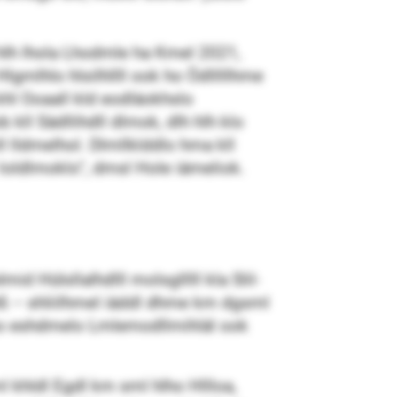
lh lhola Lhodmle ha Kmel 2021,
gmlhlo hlsilhllll ook ho Ödlllllhme
hl Ooaall kld eodläokhslo
 kll Sädllihdll dlmok, dlh hlh klo
 lldmelhol. Dlmllklddlo hma kll
loldlmoklo“, dmsl Hole iämeliok.
 Hülsllalhdlll molsglllll kla Slil-
hß – shliilhmel iäddl dhme km dgsml
amo eshdmelo Lmlemodllmihläl ook
ml khldl Egdl km sml hlho Hllloa,