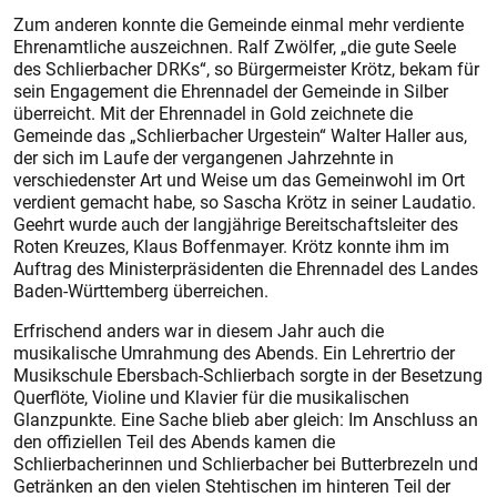
Zum anderen konnte die Gemeinde einmal mehr verdiente
Ehrenamtliche auszeichnen. Ralf Zwölfer, „die gute Seele
des Schlier­bacher DRKs“, so Bürgermeister Krötz, bekam für
sein Engagement die Ehrennadel der Gemeinde in Silber
überreicht. Mit der Ehrennadel in Gold zeichnete die
Gemeinde das „Schlierbacher Urgestein“ Walter Haller aus,
der sich im Laufe der vergangenen Jahrzehnte in
verschiedenster Art und Weise um das Gemeinwohl im Ort
verdient gemacht habe, so Sascha Krötz in seiner Laudatio.
Geehrt wurde auch der langjährige Bereitschaftsleiter des
Roten Kreuzes, Klaus Boffen­mayer. Krötz konnte ihm im
Auftrag des Ministerpräsidenten die Ehrennadel des Landes
Baden-Württemberg überreichen.
Erfrischend anders war in diesem Jahr auch die
musikalische Umrahmung des Abends. Ein Lehrertrio der
Musikschule Ebersbach-Schlierbach sorgte in der Besetzung
Querflöte, Violine und Klavier für die musikalischen
Glanzpunkte. Eine Sache blieb aber gleich: Im Anschluss an
den offiziellen Teil des Abends kamen die
Schlierbacherinnen und Schlierbacher bei Butterbrezeln und
Getränken an den vielen Stehtischen im hinteren Teil der