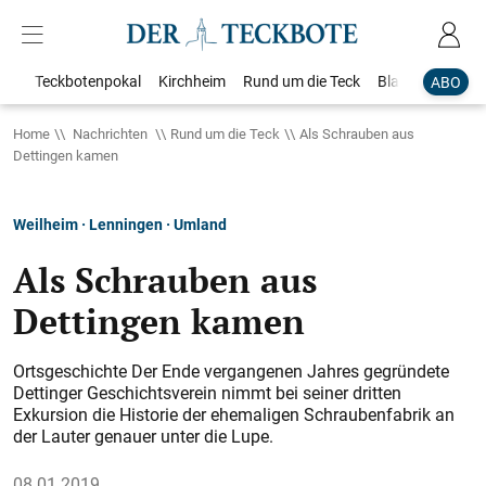
Teckbotenpokal
Kirchheim
Rund um die Teck
Blaulicht
Loka
ABO
Home
Nachrichten
Rund um die Teck
Als Schrauben aus
Dettingen kamen
Weilheim · Lenningen · Umland
Als Schrauben aus
Dettingen kamen
Ortsgeschichte Der Ende vergangenen Jahres gegründete
Dettinger Geschichtsverein nimmt bei seiner dritten
Exkursion die Historie der ehemaligen Schraubenfabrik an
der Lauter genauer unter die Lupe.
08.01.2019