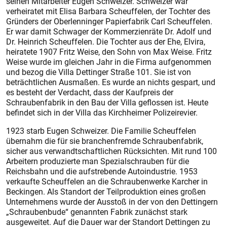
seinen Mitarbeiter Eugen Schweizer. Schweizer war
verheiratet mit Elisa Barbara Scheuffelen, der Tochter des
Gründers der Oberlenninger Papierfabrik Carl Scheuffelen.
Er war damit Schwager der Kommerzienräte Dr. Adolf und
Dr. Heinrich Scheuffelen. Die Tochter aus der Ehe, Elvira,
heiratete 1907 Fritz Weise, den Sohn von Max Weise. Fritz
Weise wurde im gleichen Jahr in die Firma aufgenommen
und bezog die Villa Dettinger Straße 101. Sie ist von
beträchtlichen Ausmaßen. Es wurde an nichts gespart, und
es besteht der Verdacht, dass der Kaufpreis der
Schraubenfabrik in den Bau der Villa geflossen ist. Heute
befindet sich in der Villa das Kirchheimer Polizeirevier.
1923 starb Eugen Schweizer. Die Familie Scheuffelen
übernahm die für sie branchenfremde Schraubenfabrik,
sicher aus verwandtschaftlichen Rücksichten. Mit rund 100
Arbeitern produzierte man Spezialschrauben für die
Reichsbahn und die aufstrebende Autoindustrie. 1953
verkaufte Scheuffelen an die Schraubenwerke Karcher in
Beckingen. Als Standort der Teilproduktion eines großen
Unternehmens wurde der Ausstoß in der von den Dettingern
„Schraubenbude“ genannten Fabrik zunächst stark
ausgeweitet. Auf die Dauer war der Standort Dettingen zu