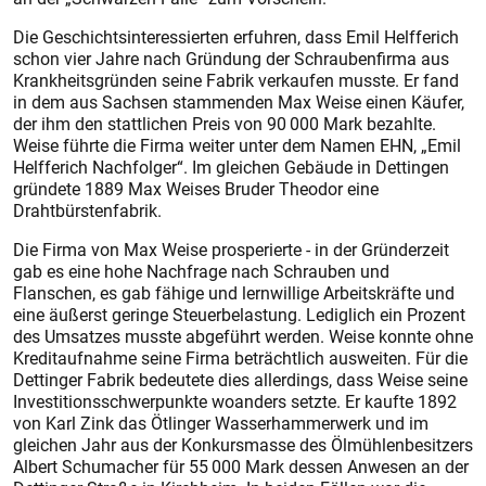
Die Geschichtsinteressierten erfuhren, dass Emil Helfferich
schon vier Jahre nach Gründung der Schraubenfirma aus
Krankheitsgründen seine Fabrik verkaufen musste. Er fand
in dem aus Sachsen stammenden Max Weise einen Käufer,
der ihm den stattlichen Preis von 90 000 Mark bezahlte.
Weise führte die Firma weiter unter dem Namen EHN, „Emil
Helfferich Nachfolger“. Im gleichen Gebäude in Dettingen
gründete 1889 Max Weises Bruder Theodor eine
Drahtbürstenfabrik.
Die Firma von Max Weise prosperierte - in der Gründerzeit
gab es eine hohe Nachfrage nach Schrauben und
Flanschen, es gab fähige und lernwillige Arbeitskräfte und
eine äußerst geringe Steuerbelastung. Lediglich ein Prozent
des Umsatzes musste abgeführt werden. Weise konnte ohne
Kreditaufnahme seine Firma beträchtlich ausweiten. Für die
Dettinger Fabrik bedeutete dies allerdings, dass Weise seine
Investitionsschwerpunkte woanders setzte. Er kaufte 1892
von Karl Zink das Ötlinger Wasserhammerwerk und im
gleichen Jahr aus der Konkursmasse des Ölmühlenbesitzers
Albert Schumacher für 55 000 Mark dessen Anwesen an der