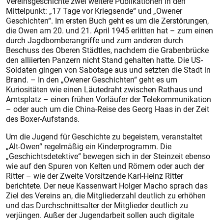
Vereinsgeschichte zwei weitere Publikationen in den
Mittelpunkt: „17 Tage vor Kriegsende“ und „Owener
Geschichten“. Im ersten Buch geht es um die Zerstörungen,
die Owen am 20. und 21. April 1945 erlitten hat – zum einen
durch Jagdbomberangriffe und zum anderen durch
Beschuss des Oberen Städtles, nachdem die Grabenbrücke
den alliierten Panzern nicht Stand gehalten hatte. Die US-
Soldaten gingen von Sabotage aus und setzten die Stadt in
Brand. – In den „Owener Geschichten“ geht es um
Kuriositäten wie einen Läutedraht zwischen Rathaus und
Amtsplatz – einen frühen Vorläufer der Telekommunikation
– oder auch um die China-Reise des Georg Haas in der Zeit
des Boxer-Aufstands.
Um die Jugend für Geschichte zu begeistern, veranstaltet
„Alt-Owen“ regelmäßig ein Kinderprogramm. Die
„Geschichtsdetektive“ bewegen sich in der Steinzeit ebenso
wie auf den Spuren von Kelten und Römern oder auch der
Ritter – wie der Zweite Vorsitzende Karl-Heinz Ritter
berichtete. Der neue Kassenwart Holger Macho sprach das
Ziel des Vereins an, die Mitgliederzahl deutlich zu erhöhen
und das Durchschnittsalter der Mitglieder deutlich zu
verjüngen. Außer der Jugendarbeit sollen auch digitale