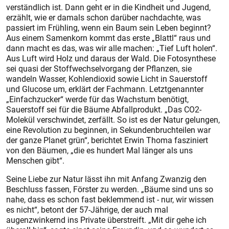
verständlich ist. Dann geht er in die Kindheit und Jugend,
erzählt, wie er damals schon darüber nachdachte, was
passiert im Frühling, wenn ein Baum sein Leben beginnt?
Aus einem Samenkorn kommt das erste „Blattl“ raus und
dann macht es das, was wir alle machen: „Tief Luft holen“.
Aus Luft wird Holz und daraus der Wald. Die Fotosynthese
sei quasi der Stoffwechselvorgang der Pflanzen, sie
wandeln Wasser, Kohlendioxid sowie Licht in Sauerstoff
und Glucose um, erklärt der Fachmann. Letztgenannter
„Einfachzucker“ werde für das Wachstum benötigt,
Sauerstoff sei für die Bäume Abfallprodukt. „Das CO2-
Molekül verschwindet, zerfällt. So ist es der Natur gelungen,
eine Revolution zu beginnen, in Sekundenbruchteilen war
der ganze Planet grün“, berichtet Erwin Thoma fasziniert
von den Bäumen, „die es hundert Mal länger als uns
Menschen gibt“.
Seine Liebe zur Natur lässt ihn mit Anfang Zwanzig den
Beschluss fassen, Förster zu werden. „Bäume sind uns so
nahe, dass es schon fast beklemmend ist - nur, wir wissen
es nicht“, betont der 57-Jährige, der auch mal
augenzwinkernd ins Private überstreift. „Mit dir gehe ich