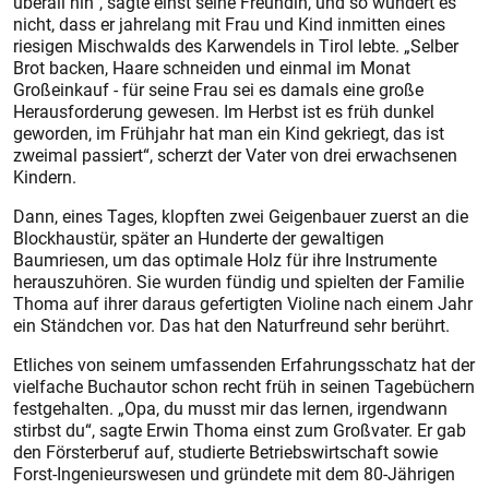
überall hin“, sagte einst seine Freundin, und so wundert es
nicht, dass er jahrelang mit Frau und Kind inmitten eines
riesigen Mischwalds des Karwendels in Tirol lebte. „Selber
Brot backen, Haare schneiden und einmal im Monat
Großeinkauf - für seine Frau sei es damals eine große
Herausforderung gewesen. Im Herbst ist es früh dunkel
geworden, im Frühjahr hat man ein Kind gekriegt, das ist
zweimal passiert“, scherzt der Vater von drei erwachsenen
Kindern.
Dann, eines Tages, klopften zwei Geigenbauer zuerst an die
Blockhaustür, später an Hunderte der gewaltigen
Baumriesen, um das optimale Holz für ihre Instrumente
herauszuhören. Sie wurden fündig und spielten der Familie
Thoma auf ihrer daraus gefertigten Violine nach einem Jahr
ein Ständchen vor. Das hat den Naturfreund sehr berührt.
Etliches von seinem umfassenden Erfahrungsschatz hat der
vielfache Buchautor schon recht früh in seinen Tagebüchern
festgehalten. „Opa, du musst mir das lernen, irgendwann
stirbst du“, sagte Erwin Thoma einst zum Großvater. Er gab
den Försterberuf auf, studierte Betriebswirtschaft sowie
Forst-Ingenieurswesen und gründete mit dem 80-Jährigen