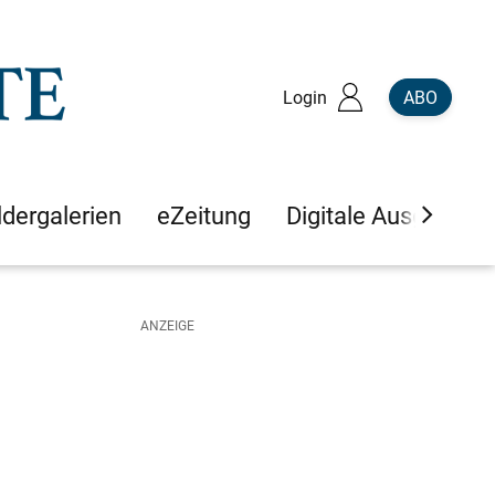
Login
ABO
ldergalerien
eZeitung
Digitale Ausgaben