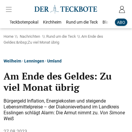
Teckbotenpokal
Kirchheim
Rund um die Teck
Blaulicht
Loka
ABO
Home
Nachrichten
Rund um die Teck
Am Ende des
Geldes:&nbsp;Zu viel Monat übrig
Weilheim · Lenningen · Umland
Am Ende des Geldes: Zu
viel Monat übrig
Bürgergeld Inflation, Energiekosten und steigende
Lebensmittelpreise – der Diakonieverband im Landkreis
Esslingen schlägt Alarm: Die Armut nimmt zu.
Von Simone
Weiß
27.08.2023