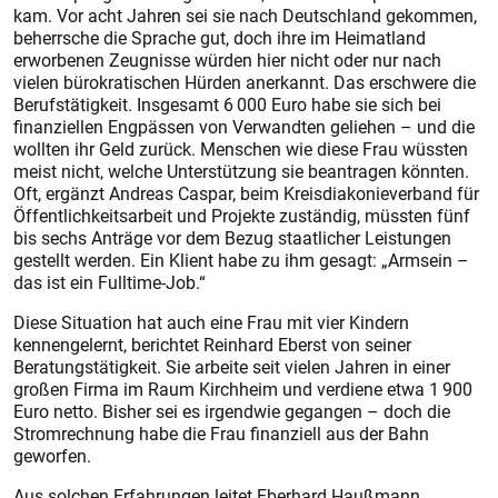
kam. Vor acht Jahren sei sie nach Deutschland gekommen,
beherrsche die Sprache gut, doch ihre im Heimatland
erworbenen Zeugnisse würden hier nicht oder nur nach
vielen bürokratischen Hürden anerkannt. Das erschwere die
Berufstätigkeit. Insgesamt 6 000 Euro habe sie sich bei
finanziellen Engpässen von Verwandten geliehen – und die
wollten ihr Geld zurück. Menschen wie diese Frau wüssten
meist nicht, welche Unterstützung sie beantragen könnten.
Oft, ergänzt Andreas Caspar, beim Kreisdiakonieverband für
Öffentlichkeitsarbeit und Projekte zuständig, müssten fünf
bis sechs Anträge vor dem Bezug staatlicher Leistungen
gestellt werden. Ein Klient habe zu ihm gesagt: „Armsein –
das ist ein Fulltime-Job.“
Diese Situation hat auch eine Frau mit vier Kindern
kennengelernt, berichtet Reinhard Eberst von seiner
Beratungstätigkeit. Sie arbeite seit vielen Jahren in einer
großen Firma im Raum Kirchheim und verdiene etwa 1 900
Euro netto. Bisher sei es irgendwie gegangen – doch die
Stromrechnung habe die Frau finanziell aus der Bahn
geworfen.
Aus solchen Erfahrungen leitet Eberhard Haußmann