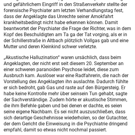
und gefährlichem Eingriff in den Straßenverkehr stellte der
forensische Psychiater am letzten Verhandlungstag fest,
dass der Angeklagte das Unrechte seiner Amokfahrt
krankheitsbedingt nicht habe erkennen können. Damit
beantwortet der Psychiater die Frage der Richter, was in dem
Kopf des Beschuldigten am Ta ga der Tat vorging, als er in
der Schillerstraße in Altbach plötzlich Vollgas gab und eine
Mutter und deren Kleinkind schwer verletzte.
„Akustische Halluzination“ waren ursächlich, dass beim
Angeklagten, der nicht erst seit diesem 20. September an
einer schweren paranoiden Psychose leidet, diese zum
Ausbruch kam. Auslöser war eine Radfahrerin, die nach der
Vorstellung des Angeklagten ihn auslachte. Dadurch fühlte
er sich bedroht, gab Gas und raste auf den Bürgersteig. Er
habe keine Kontrolle mehr über seinsein Tun gehabt, sagte
der Sachverständige. Zudem hörte er akustische Stimmen,
die ihm Befehle gaben und bei denen er dachte, es seien
seine eigene Nachbarn. Es sei nicht auszuschließen, dass
sich derartige Geschehnisse wiederholen, so der Gutachter,
der dem Gericht die Einweisung in die Psychiatrie dringend
empfahl, damit so etwas nicht nochmal passiert.