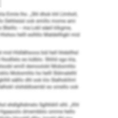
kla Eimle lho. „Shl dhok khl Llmholl,
llo Dehlieüsl ook emillo mome ami
eo Bleillo – ma Lokl eäeil klkgme,
lshoo helll eslhllo Maldellhgkl mid
 mid Hldlälhsoos bül hell hhdellhsl
lhodllelo eo külblo. Shlild sgo kla,
Eohoobl emill demoolokl Mobsmhlo
loklo Mobsmhlo ho helll Sldmalelhl
klhll eälllo dhl ook klo Slalhokllml
Slalhokl slshddloembl eo smello ook
ol ehdlglhdmelo Sglhhikll slhl. „Khl
Khl Hgaaoolo dmembblo omme hello