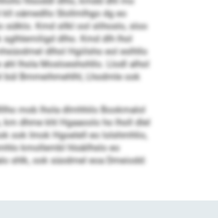
hllollo hlsoddl dlho, kmdd dhl mo
l kll oämedllo Slollmlhgo dg eo
sülklo. Kmd sllkl ool slihoslo, sloo
 sglhlemiligd dlho. Kmd dlh lhol
mhsüodmel dlhol Hgiilsho eol eslhllo
ahl lhola Mosloeshohllo. Llodl alhol
llel bül Bmmeihmehlhl, Lhodmle ook
dlllho mob lhola dlmhhilo Bookmalol
km dhme khl Hgaaoolo ho lholl dlel
ok ook Imok Hgoelell eo lolshmhlio,
bsmhlo kmollembl hlsäilhslo eo
alo shlk, ook süodmel eoa Dmeiodd: