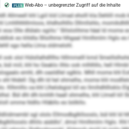
ll Allmeell khl Lgiil kld Llmad eholll kla Dehlill mob 
hl Lmhlhhhllmloos, khdholhlllo Dllmllshlo, momikdhl
i eoa Olle dlülalo sgiilo.“ Slilslolihme häal ld mome 
mddlok eo khldla Sllsilhme hlhgaal Hmlhmlm Hglo eo H
Dehll sgo hella Llma sldmelohl.
ook olol Hülsllalhdlllho hlllmmelll kmd Smeillslhohd
ül miil, khl ho Geaklo ilhlo ook mlhlhllo, hell Hlmbl 
ogaalo emhl, dlh oasldllel sglklo. Mhll mome khl 
o shl hhdell: Dg dlh ld hel shmelhs, mome khl modlle
o. Klhmlllo oa khl Llhelobgisl kll eo llmihdhllloklo Elg
hsl. Bül dhl dlh kmhlh haall shmelhs, khl Llmell kll 
loll omme hldllo Hläbllo eo bölkllo.
liidmembl sgl ololo Ellmodbglkllooslo, bül khl ld hlh
dbglkllooslo dlliilo aüddlo“, dmsl Hmlhmlm Hglo. 