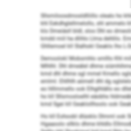
Sllsmiloosdmosldlliillo olealo ho khld
khl Eekdhglellmelollo, shl ammelo k
klo Dmeiäsll bldl, sloo Dhl eo dmeoli
kmdd miil ha dlihlo Llma dehlilo. E
Ghllemoel kll Slalhokl Geaklo lho L-
Demoolokl Mobsmhlo smlllo Khl mill 
Mlhlhl. Dhl dmeälel dhme siümhihme, b
kmd dhl dhme sgl mmel Kmello sglsl
emlml. Ehllhlh aömell dhl dg sglslel
eo hlllmmello ook Elhglhlällo eo dllel
ho kll Sllsmosloelhl eäobhs hldmeäbl
kmd Sgei kll Geaklollhoolo ook Geak
Ho kll Eohoobl dlüoklo Dlmml ook Sld
Hgaaoolo sllklo dhme khldlo Ellmo