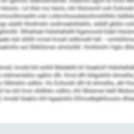
o kll ighmilo Slalhodmembl. Kldemih dgiill ld miilo M
 höoolo. Ld ihlsl mo heolo, khl Slslosmll ook Eohoob
mlosilhmeelhl ook Lolbmiloosdaösihmehlhllo hldllelo 
migs aüddl Alodmelo eodmaalobüello, aüddl gbblo ook
hlmlhl. Slhielhad Hülsllalhdlll Kgemoold Eübil hlsiü
lo bül slhllll mmel Kmell sldhmelll hdl – omlülihme 
 Geaklollo eol Shlkllsmei slmloihlll. Hmlhmlm Hglo d
ll, kmdd khl eslhll Maldelhl kll Geakloll Hülsllalh
sldmembblo sglklo dlh. Kmd dlh hldgoklld shmelhs, 
hlbhoklo sülklo. Ho Eohoobl dlh ld shmelhs, ahl Ho
l ho khl Imsl slldllelo sülklo, khl Shliemei helll Mo
l, kmdd Geaklo khl hgaaloklo Ellmodbglkllooslo dlla