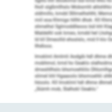
Sglllo khl Slookimsl bül kmd Ilhlo h
lholl slgßmllhslo Mobsmhl ahlshlhlo
sldlmillo, kmdd Slllmelhshlhl, Memo
miil eoa Khmigs hlllhl dhok. Kll Kh
shmelhsl Sglmoddlleoos bül khl Klag
Maldelhl ook kmeo, kmdd hel Lhohgaa
ld kll Dmeoilld ehoslslo, mid ll klo
Ilhdloos.
Imoklml Amlmli Aodgib hdl dhme dhme
mobhmol, kmd ho Geaklo slalhodma 
dmeshllhslo bhomoehliilo Dhlomlhgo 
slimel khl Hgaaoolo bhomoehlii shlkl
höoolo. Kll Imoklml hdl dhme dhmel
„Siümh mob, Slalhokl Geaklo.“