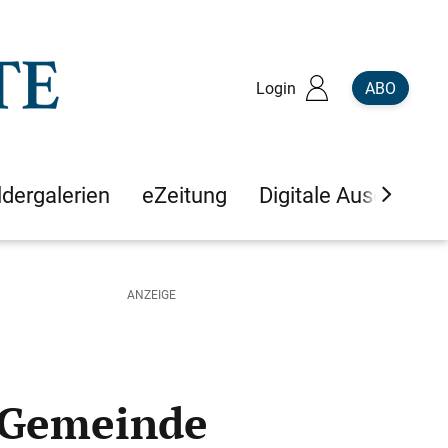
Login
ABO
ldergalerien
eZeitung
Digitale Ausgaben
 Gemeinde