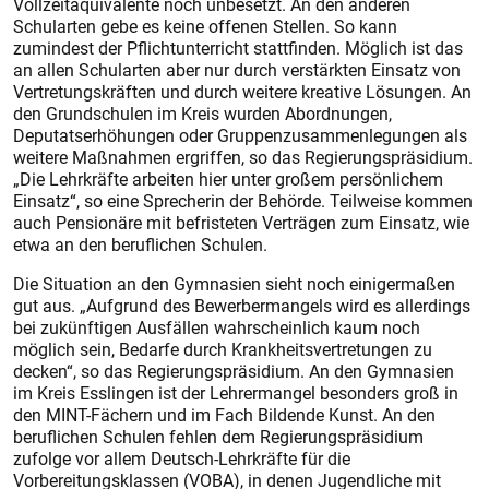
Vollzeitäquivalente noch unbesetzt. An den anderen
Schularten gebe es keine offenen Stellen. So kann
zumindest der Pflichtunterricht stattfinden. Möglich ist das
an allen Schularten aber nur durch verstärkten Einsatz von
Vertretungskräften und durch weitere kreative Lösungen. An
den Grundschulen im Kreis wurden Abordnungen,
Deputatserhöhungen oder Gruppenzusammenlegungen als
weitere Maßnahmen ergriffen, so das Regierungspräsidium.
„Die Lehrkräfte arbeiten hier unter großem persönlichem
Einsatz“, so eine Sprecherin der Behörde. Teilweise kommen
auch Pensionäre mit befristeten Verträgen zum Einsatz, wie
etwa an den beruflichen Schulen.
Die Situation an den Gymnasien sieht noch einigermaßen
gut aus. „Aufgrund des Bewerbermangels wird es allerdings
bei zukünftigen Ausfällen wahrscheinlich kaum noch
möglich sein, Bedarfe durch Krankheitsvertretungen zu
decken“, so das Regierungspräsidium. An den Gymnasien
im Kreis Esslingen ist der Lehrermangel besonders groß in
den MINT-Fächern und im Fach Bildende Kunst. An den
beruflichen Schulen fehlen dem Regierungspräsidium
zufolge vor allem Deutsch-Lehrkräfte für die
Vorbereitungsklassen (VOBA), in denen Jugendliche mit