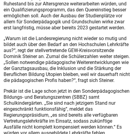
Ruhestand bis zur Altersgrenze weiterarbeiten würden, und
ein Qualifizierungsprogramm, das den Quereinstieg besser
ermöglichen soll. Auch der Ausbau der Studienplätze vor
allem für Sonderpädagogik und Grundschulen wirke zwar
erst langfristig, müsse aber bereits 2023 gestartet werden.
„Warum ist die Landesregierung nicht wieder so mutig und
bildet auch über den Bedarf an den Hochschulen Lehrkräfte
aus?“, regt der stellvertretende GEW-Kreisvorsitzende
Dominik Steiner an. Zumal die Schülerzahlen weiter steigen.
„Sollen notwendige pädagogische Weiterentwicklungen wie
der Ganztagsausbau, die Inklusion und die Stärkung der
Beruflichen Bildung Utopien bleiben, weil wir dauerhaft nicht
die pädagogischen Profis haben?“, fragt sich Steiner.
Prekär ist die Lage schon jetzt in den Sonderpädagogischen
Bildungs- und Beratungszentren (SBBZ) samt
Schulkindergärten. „Sie sind nach jetzigem Stand nur
eingeschränkt funktionsfähig“, meldet das
Regierungspräsidium, „es sind bereits alle verfügbaren
Vertretungslehrkräfte im Einsatz, sodass zukünftige
Ausfälle nicht komplett kompensiert werden können.“ Es
würden vor allem ausgebildete Lehrkräfte fehlen.