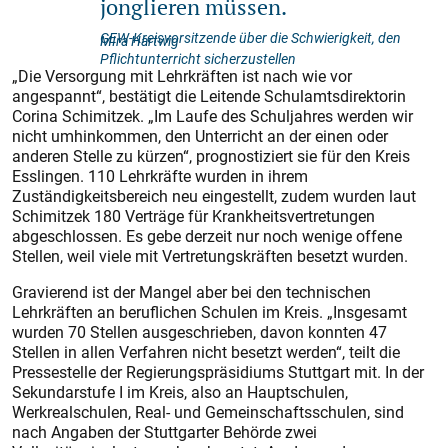
jonglieren müssen.
GEW-Kreisvorsitzende über die Schwierigkeit, den
MIra Hartwig
Pflichtunterricht sicherzustellen
„Die Versorgung mit Lehrkräften ist nach wie vor
angespannt“, bestätigt die Leitende Schulamtsdirektorin
Corina Schimitzek. „Im Laufe des Schuljahres werden wir
nicht umhinkommen, den Unterricht an der einen oder
anderen Stelle zu kürzen“, prognostiziert sie für den Kreis
Esslingen. 110 Lehrkräfte wurden in ihrem
Zuständigkeitsbereich neu eingestellt, zudem wurden laut
Schimitzek 180 Verträge für Krankheitsvertretungen
abgeschlossen. Es gebe derzeit nur noch wenige offene
Stellen, weil viele mit Vertretungskräften besetzt wurden.
Gravierend ist der Mangel aber bei den technischen
Lehrkräften an beruflichen Schulen im Kreis. „Insgesamt
wurden 70 Stellen ausgeschrieben, davon konnten 47
Stellen in allen Verfahren nicht besetzt werden“, teilt die
Pressestelle der Regierungspräsidiums Stuttgart mit. In der
Sekundarstufe I im Kreis, also an Hauptschulen,
Werkrealschulen, Real- und Gemeinschaftsschulen, sind
nach Angaben der Stuttgarter Behörde zwei