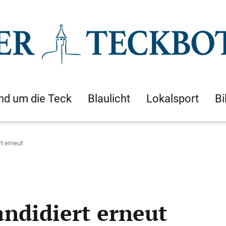
nd um die Teck
Blaulicht
Lokalsport
Bi
t erneut
ndidiert erneut