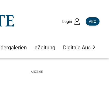
Login
ABO
ldergalerien
eZeitung
Digitale Ausgaben