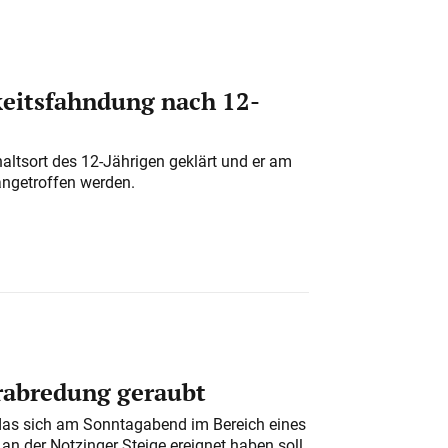
eitsfahndung nach 12-
altsort des 12-Jährigen geklärt und er am
angetroffen werden.
erabredung geraubt
das sich am Sonntagabend im Bereich eines
n der Notzinger Steige ereignet haben soll,