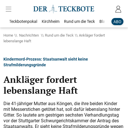
Teckbotenpokal
Kirchheim
Rund um die Teck
Blaulicht
Loka
ABO
Home
Nachrichten
Rund um die Teck
Ankläger fordert
lebenslange Haft
Kindermord-Prozess: Staatsanwalt sieht keine
Strafmilderungsgründe
Ankläger fordert
lebenslange Haft
Die 41-jähriger Mutter aus Köngen, die ihre beiden Kinder
mit Messerstichen getötet hat, soll dafür lebenslang hinter
Gitter. So lautete am gestrigen sechsten Verhandlungstag
vor der Stuttgarter Schwurgerichtskammer der Antrag des
Staatsanwalts. Er sieht keine Strafmilderungsgründe wegen