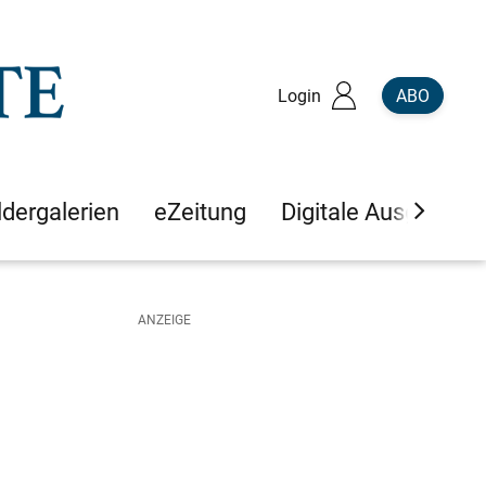
Login
ABO
ldergalerien
eZeitung
Digitale Ausgaben