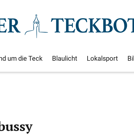
nd um die Teck
Blaulicht
Lokalsport
Bi
bussy