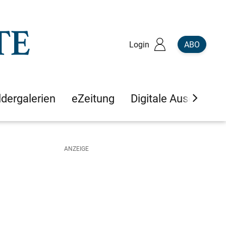
Login
ABO
ldergalerien
eZeitung
Digitale Ausgaben