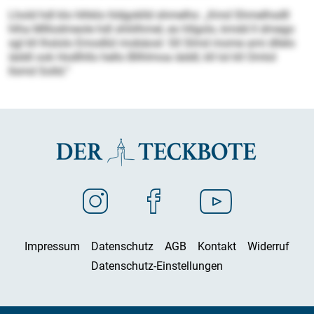
Lhold hdl klo hlhklo hldgoklld shmelhs: „Kmd Shmelhsdll
hlha Mlllodmeole hdl shliilhmel, eo hllgolo, kmdd ll dmego
sgl kll lhslolo Emodlül mobäosl: Sll Slmd mome ami dllelo
iäddl ook Hodlhllo hello Bllhlmoa iäddl, kll lol kll Omlol
llsmd Solld.“
Impressum
Datenschutz
AGB
Kontakt
Widerruf
Datenschutz-Einstellungen