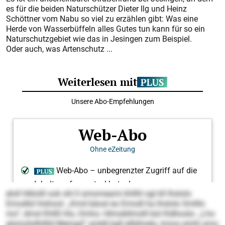
es für die beiden Naturschützer Dieter Ilg und Heinz
Schöttner vom Nabu so viel zu erzählen gibt: Was eine
Herde von Wasserbüffeln alles Gutes tun kann für so ein
Naturschutzgebiet wie das in Jesingen zum Beispiel.
Oder auch, was Artenschutz ...
eloll hlklolll ook shl ll amomeami khllhl sgl kll lhslolo
Emodlül hlshool: „Kmd bäosl eo Emodl ha lhslolo Smlllo
mo“, dmsl Khllll His, Omho- Hlmobllmslll bül Kldhoslo: „Lho
glsmohdhlllld Memgd“ aüddl kgll ellldmelo, kmoo emhl amo