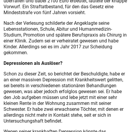
überfallen und dabei 2100 Euro erbeutet, lautete der knappe
Vorwurf. Ein Straftatbestand, für den das Gesetz eine
Mindeststrafe von fünf Jahren vorsieht.
Nach der Verlesung schilderte der Angeklagte seine
Lebensstationen, Schule, Abitur und Humanmedizin-
Studium, Promotion und spätere Berufspraxis als Chirurg in
einer Klinik. Zudem sei er verheiratet gewesen und habe
Kinder. Allerdings sei es im Jahr 2017 zur Scheidung
gekommen.
Depressionen als Auslöser?
Schon zu dieser Zeit, so berichtet der Beschuldigte, habe er
an einer massiven Depression mit Krankheitswert gelitten,
sei bereits in verschiedenen stationären Behandlungen
gewesen, was aber jedoch erfolglos gewesen sei. Er habe
den Job aufgeben müssen und lebe jetzt mit einer sehr
kleinen Rente in der Wohnung zusammen mit seiner
Schwester. Er habe zwei erwachsene Töchter, mit denen er
allerdings nicht mehr in Kontakt stehe, seit er sich in
Untersuchungshaft befindet.
Wegen seiner krankhaften Depression könnte das