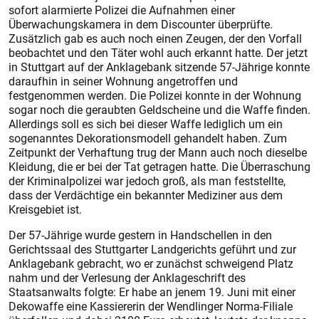
sofort alarmierte Polizei die Aufnahmen einer
Überwachungskamera in dem Discounter überprüfte.
Zusätzlich gab es auch noch einen Zeugen, der den Vorfall
beob­achtet und den Täter wohl auch erkannt hatte. Der jetzt
in Stuttgart auf der Anklagebank sitzende 57-Jährige konnte
daraufhin in seiner Wohnung angetroffen und
festgenommen werden. Die Polizei konnte in der Wohnung
sogar noch die geraubten Geldscheine und die Waffe finden.
Allerdings soll es sich bei dieser Waffe lediglich um ein
sogenanntes Dekorationsmodell gehandelt haben. Zum
Zeitpunkt der Verhaftung trug der Mann auch noch dieselbe
Kleidung, die er bei der Tat getragen hatte. Die Überraschung
der Kriminalpolizei war jedoch groß, als man feststellte,
dass der Verdächtige ein bekannter Mediziner aus dem
Kreisgebiet ist.
Der 57-Jährige wurde gestern in Handschellen in den
Gerichtssaal des Stuttgarter Landgerichts geführt und zur
Anklagebank gebracht, wo er zunächst schweigend Platz
nahm und der Verlesung der Anklageschrift des
Staatsanwalts folgte: Er habe an jenem 19. Juni mit einer
Dekowaffe eine Kassiererin der Wendlinger Norma-Filiale