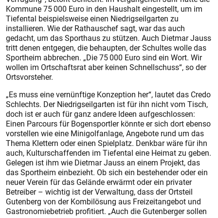
Kommune 75 000 Euro in den Haushalt eingestellt, um im
Tiefental beispielsweise einen Niedrigseilgarten zu
installieren. Wie der Rathauschef sagt, war das auch
gedacht, um das Sporthaus zu stützen. Auch Dietmar Jauss
tritt denen entgegen, die behaupten, der Schultes wolle das
Sportheim abbrechen. „Die 75 000 Euro sind ein Wort. Wir
wollen im Ortschaftsrat aber keinen Schnellschuss“, so der
Ortsvorsteher.
„Es muss eine vernünftige Konzeption her“, lautet das Credo
Schlechts. Der Niedrigseilgarten ist für ihn nicht vom Tisch,
doch ist er auch für ganz andere Ideen aufgeschlossen:
Einen Parcours für Bogensportler könnte er sich dort ebenso
vorstellen wie eine Minigolfanlage, Angebote rund um das
Thema Klettern oder einen Spielplatz. Denkbar wäre für ihn
auch, Kulturschaffenden im Tiefental eine Heimat zu geben.
Gelegen ist ihm wie Dietmar Jauss an einem Projekt, das
das Sportheim einbezieht. Ob sich ein bestehender oder ein
neuer Verein für das Gelände erwärmt oder ein privater
Betreiber – wichtig ist der Verwaltung, dass der Ortsteil
Gutenberg von der Kombilösung aus Freizeitangebot und
Gastronomiebetrieb profitiert. „Auch die Gutenberger sollen