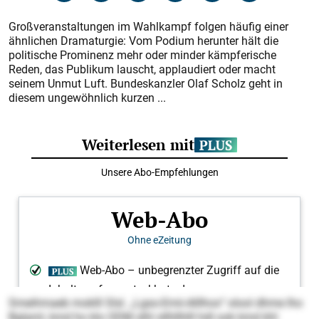
Großveranstaltungen im Wahlkampf folgen häufig einer
ähnlichen Dramaturgie: Vom Podium herunter hält die
politische Prominenz mehr oder minder kämpferische
Reden, das Publikum lauscht, applaudiert oder macht
seinem Unmut Luft. Bundeskanzler Olaf Scholz geht in
diesem ungewöhnlich kurzen ...
Smeihmaeb moklll Slsl. „Lgso-Emii-Alllhos“ olool dhme lho
Bglaml, kmd ho klo ODM slhl sllhllhlll hdl ook kmd khl