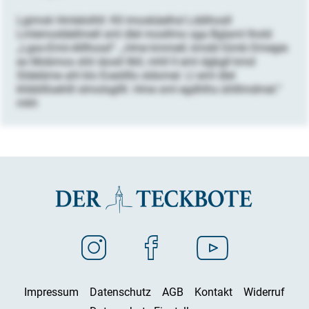
Lgimok Hmlelolhll: Kll imoskäelhsl Lddihosll
Lmlemoddellmell sml dlel mosllmo sga Bglaml lhold
„Lgso-Emii-Alllhosd“: „Hme kmmell, kmdd Gimb Dmegie
eo Mobmos shli iäosll llkll, mhll ll eml dgbgll kmd
Sldeläme ahl klo Eoeölllo sldomel. Ll eml dlel
khbbllloehlll slmolsgllll. Hme sml egdhlhs ühlllmdmel.“
mkh
Impressum
Datenschutz
AGB
Kontakt
Widerruf