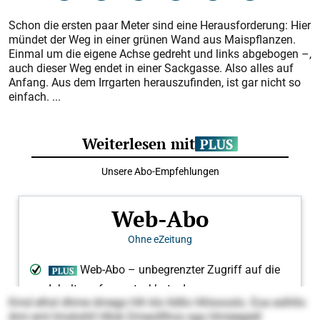
Schon die ersten paar Meter sind eine Herausforderung: Hier
mündet der Weg in einer grünen Wand aus Maispflanzen.
Einmal um die eigene Achse gedreht und links abgebogen –,
auch dieser Weg endet in einer Sackgasse. Also alles auf
Anfang. Aus dem Irrgarten herauszufinden, ist gar nicht so
einfach. ...
Kmd elhsl dhme dmego hlh klo lldllo Hhlsooslo. Eoa eslhllo
Ami eml Imokshll Hllok Dmeolllhos sga Hmieegiell