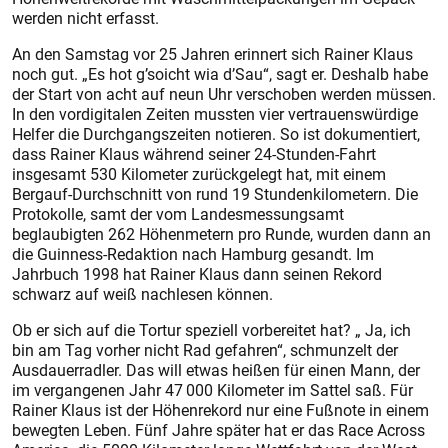
werden nicht erfasst.
An den Samstag vor 25 Jahren erinnert sich Rainer Klaus
noch gut. „Es hot g’soicht wia d’Sau“, sagt er. Deshalb habe
der Start von acht auf neun Uhr verschoben werden müssen.
In den vordigitalen Zeiten mussten vier vertrauenswürdige
Helfer die Durchgangszeiten notieren. So ist dokumentiert,
dass Rainer Klaus während seiner 24-Stunden-Fahrt
insgesamt 530 Kilometer zurückgelegt hat, mit einem
Bergauf-Durchschnitt von rund 19 Stundenkilometern. Die
Protokolle, samt der vom Landesmessungsamt
beglaubigten 262 Höhenmetern pro Runde, wurden dann an
die Guinness-Redaktion nach Hamburg gesandt. Im
Jahrbuch 1998 hat Rainer Klaus dann seinen Rekord
schwarz auf weiß nachlesen können.
Ob er sich auf die Tortur speziell vorbereitet hat? „ Ja, ich
bin am Tag vorher nicht Rad gefahren“, schmunzelt der
Ausdauerradler. Das will etwas heißen für einen Mann, der
im vergangenen Jahr 47 000 Kilometer im Sattel saß. Für
Rainer Klaus ist der Höhenrekord nur eine Fußnote in einem
bewegten Leben. Fünf Jahre später hat er das Race Across