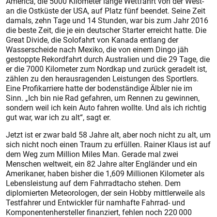
America, die 5000 Kilometer lange Wettfahrt von der West-
an die Ostküste der USA, auf Platz fünf beendet. Seine Zeit
damals, zehn Tage und 14 Stunden, war bis zum Jahr 2016
die beste Zeit, die je ein deutscher Starter erreicht hatte. Die
Great Divide, die Solofahrt von Kanada entlang der
Wasserscheide nach Mexiko, die von einem Dingo jäh
gestoppte Rekordfahrt durch Australien und die 29 Tage, die
er die 7000 Kilometer zum Nordkap und zurück geradelt ist,
zählen zu den herausragenden Leistungen des Sportlers.
Eine Profikarriere hatte der bodenständige Älbler nie im
Sinn. „Ich bin nie Rad gefahren, um Rennen zu gewinnen,
sondern weil ich kein Auto fahren wollte. Und als ich richtig
gut war, war ich zu alt“, sagt er.
Jetzt ist er zwar bald 58 Jahre alt, aber noch nicht zu alt, um
sich nicht noch einen Traum zu erfüllen. Rainer Klaus ist auf
dem Weg zum Million Miles Man. Gerade mal zwei
Menschen weltweit, ein 82 Jahre alter Engländer und ein
Amerikaner, haben bisher die 1,609 Millionen Kilometer als
Lebensleistung auf dem Fahrradtacho stehen. Dem
diplomierten Meteorologen, der sein Hobby mittlerweile als
Testfahrer und Entwickler für namhafte Fahrrad- und
Komponentenhersteller finanziert, fehlen noch 220 000