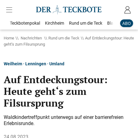
Teckbotenpokal
Kirchheim
Rund um die Teck
Blaulicht
Loka
ABO
Home
Nachrichten
Rund um die Teck
Auf Entdeckungstour: Heute
geht‘s zum Filsursprung
Weilheim · Lenningen · Umland
Auf Entdeckungstour:
Heute geht‘s zum
Filsursprung
Waldkindertreffpunkt unterwegs auf einer barrierefreien
Erlebnisrunde.
24.08.2023