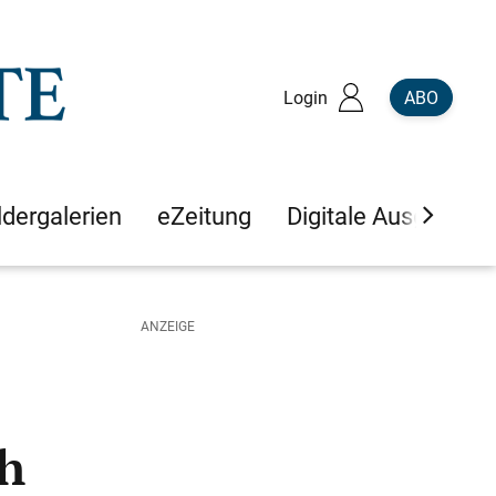
Login
ABO
ldergalerien
eZeitung
Digitale Ausgaben
ch