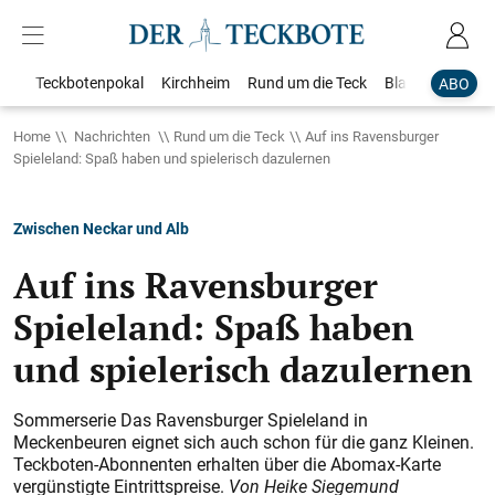
Teckbotenpokal
Kirchheim
Rund um die Teck
Blaulicht
Loka
ABO
Home
Nachrichten
Rund um die Teck
Auf ins Ravensburger
Spieleland: Spaß haben und spielerisch dazulernen
Zwischen Neckar und Alb
Auf ins Ravensburger
Spieleland: Spaß haben
und spielerisch dazulernen
Sommerserie Das Ravensburger Spieleland in
Meckenbeuren eignet sich auch schon für die ganz Kleinen.
Teckboten-Abonnenten erhalten über die Abomax-Karte
vergünstigte Eintrittspreise.
Von Heike Siegemund