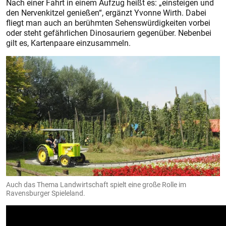
Nach einer Fahrt in einem Aufzug heißt es: „einsteigen und
den Nervenkitzel genießen“, ergänzt Yvonne Wirth. Dabei
fliegt man auch an berühmten Sehenswürdigkeiten vorbei
oder steht gefährlichen Dinosauriern gegenüber. Nebenbei
gilt es, Kartenpaare einzusammeln.
Auch das Thema Landwirtschaft spielt eine große Rolle im
Ravensburger Spieleland.