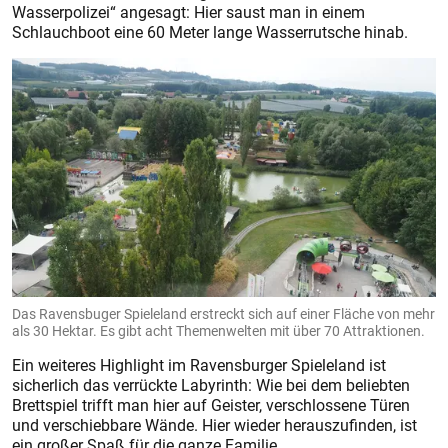
Wasserpolizei“ angesagt: Hier saust man in einem
Schlauchboot eine 60 Meter lange Wasserrutsche hinab.
Das Ravensbuger Spieleland erstreckt sich auf einer Fläche von mehr
als 30 Hektar. Es gibt acht Themenwelten mit über 70 Attraktionen.
Ein weiteres Highlight im Ravensburger Spieleland ist
sicherlich das verrückte Labyrinth: Wie bei dem beliebten
Brettspiel trifft man hier auf Geister, verschlossene Türen
und verschiebbare Wände. Hier wieder herauszufinden, ist
ein großer Spaß für die ganze Familie.