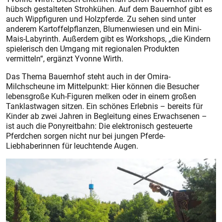
hübsch gestalteten Strohkühen. Auf dem Bauernhof gibt es
auch Wippfiguren und Holzpferde. Zu sehen sind unter
anderem Kartoffelpflanzen, Blumenwiesen und ein Mini-
Mais-Labyrinth. Außerdem gibt es Workshops, „die Kindern
spielerisch den Umgang mit regionalen Produkten
vermitteln“, ergänzt Yvonne Wirth.
Das Thema Bauernhof steht auch in der Omira-
Milchscheune im Mittelpunkt: Hier können die Besucher
lebensgroße Kuh-Figuren melken oder in einem großen
Tanklastwagen sitzen. Ein schönes Erlebnis – bereits für
Kinder ab zwei Jahren in Begleitung eines Erwachsenen –
ist auch die Ponyreitbahn: Die elektronisch gesteuerte
Pferdchen sorgen nicht nur bei jungen Pferde-
Liebhaberinnen für leuchtende Augen.