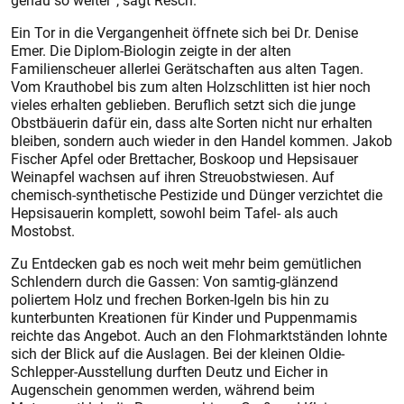
genau so weiter“, sagt Resch.
Ein Tor in die Vergangenheit öffnete sich bei Dr. Denise
Emer. Die Diplom-Biologin zeigte in der alten
Familienscheuer allerlei Gerätschaften aus alten Tagen.
Vom Krauthobel bis zum alten Holzschlitten ist hier noch
vieles erhalten geblieben. Beruflich setzt sich die junge
Obstbäuerin dafür ein, dass alte Sorten nicht nur erhalten
bleiben, sondern auch wieder in den Handel kommen. Jakob
Fischer Apfel oder Brettacher, Boskoop und Hepsisauer
Weinapfel wachsen auf ihren Streuobstwiesen. Auf
chemisch-synthetische Pestizide und Dünger verzichtet die
Hepsisauerin komplett, sowohl beim Tafel- als auch
Mostobst.
Zu Entdecken gab es noch weit mehr beim gemütlichen
Schlendern durch die Gassen: Von samtig-glänzend
poliertem Holz und frechen Borken-Igeln bis hin zu
kunterbunten Kreationen für Kinder und Puppenmamis
reichte das Angebot. Auch an den Flohmarktständen lohnte
sich der Blick auf die Auslagen. Bei der kleinen Oldie-
Schlepper-Ausstellung durften Deutz und Eicher in
Augenschein genommen werden, während beim