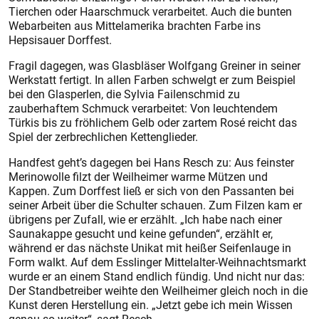
Tierchen oder Haarschmuck verarbeitet. Auch die bunten
Webarbeiten aus Mittelamerika brachten Farbe ins
Hepsisauer Dorffest.
Fragil dagegen, was Glasbläser Wolfgang Greiner in seiner
Werkstatt fertigt. In allen Farben schwelgt er zum Beispiel
bei den Glasperlen, die Sylvia Failenschmid zu
zauberhaftem Schmuck verarbeitet: Von leuchtendem
Türkis bis zu fröhlichem Gelb oder zartem Rosé reicht das
Spiel der zerbrechlichen Kettenglieder.
Handfest geht’s dagegen bei Hans Resch zu: Aus feinster
Merinowolle filzt der Weilheimer warme Mützen und
Kappen. Zum Dorffest ließ er sich von den Passanten bei
seiner Arbeit über die Schulter schauen. Zum Filzen kam er
übrigens per Zufall, wie er erzählt. „Ich habe nach einer
Saunakappe gesucht und keine gefunden“, erzählt er,
während er das nächste Unikat mit heißer Seifenlauge in
Form walkt. Auf dem Esslinger Mittelalter-Weihnachtsmarkt
wurde er an einem Stand endlich fündig. Und nicht nur das:
Der Standbetreiber weihte den Weilheimer gleich noch in die
Kunst deren Herstellung ein. „Jetzt gebe ich mein Wissen