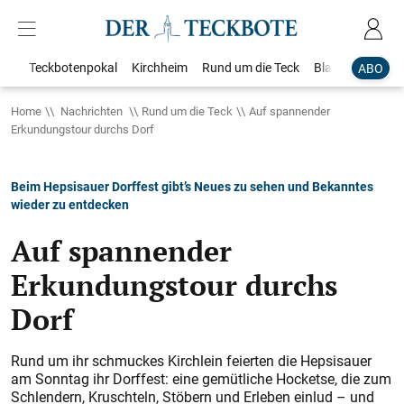
Teckbotenpokal
Kirchheim
Rund um die Teck
Blaulicht
Loka
ABO
Home
Nachrichten
Rund um die Teck
Auf spannender
Erkundungstour durchs Dorf
Beim Hepsisauer Dorffest gibt’s Neues zu sehen und Bekanntes
wieder zu entdecken
Auf spannender
Erkundungstour durchs
Dorf
Rund um ihr schmuckes Kirchlein feierten die Hepsisauer
am Sonntag ihr Dorffest: eine gemütliche Hocketse, die zum
Schlendern, Kruschteln, Stöbern und Erleben einlud – und