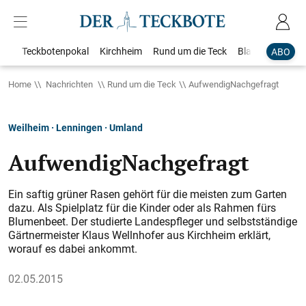
Teckbotenpokal
Kirchheim
Rund um die Teck
Blaulicht
Loka
ABO
Home
Nachrichten
Rund um die Teck
AufwendigNachgefragt
Weilheim · Lenningen · Umland
AufwendigNachgefragt
Ein saftig grüner Rasen gehört für die meisten zum Garten
dazu. Als Spielplatz für die Kinder oder als Rahmen fürs
Blumenbeet. Der studierte Landespfleger und selbstständige
Gärtnermeister Klaus Welln­hofer aus Kirchheim erklärt,
worauf es dabei ankommt.
02.05.2015