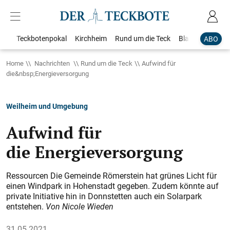
Teckbotenpokal
Kirchheim
Rund um die Teck
Blaulicht
Loka
ABO
Home
Nachrichten
Rund um die Teck
Aufwind für
die&nbsp;Energieversorgung
Weilheim und Umgebung
Aufwind für
die Energieversorgung
Ressourcen Die Gemeinde Römerstein hat grünes Licht für
einen Windpark in Hohenstadt gegeben. Zudem könnte auf
private Initiative hin in Donnstetten auch ein Solarpark
entstehen.
Von Nicole Wieden
31.05.2021