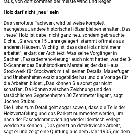
raus, von dort kommen der meiste Wind und Regen.
Holz darf nicht „neu“ sein
Das verrottete Fachwerk wird teilweise komplett
nachgebaut, andere historische Hölzer bleiben erhalten. Das
„neue“ Holz ist dabei nicht ganz neu, sondern gebrauchte
Eiche. „Sie wurde 15 Jahre gelagert, stammt oftmals aus
anderen Häusern. Wichtig ist, dass das Holz nicht mehr
arbeitet“, erklärt der Architekt. Was seine Vorgänger in
Sachen „Fassadenrenovierung“ auch nicht hatten, war der 3-
D-Scanner des Bauhistorikers Marstaller, der das Haus
Stockwerk für Stockwerk mit all seinen Details, Mauerfugen
und Unebenheiten exakt abgebildet hat und die Vorlage für
die Arbeiten bildet. „Das können Sie sonst gar nicht
schaffen. Da können zwischen Zeichnung und den
tatsächlichen Gegebenheiten 30 Zentimeter liegen“, sagt
Jochen Stüber.
Die Liebe zum Detail geht sogar soweit, dass die Teile der
Holzvertäfelung und das Parkett nummeriert werden, um
nach der Fassadenrenovierung wieder identisch verlegt
werden zu können. „Das grenzt an detektivische Arbeit“,
sagt er und zeigt eine Quittung aus dem Jahr 1905, die dem