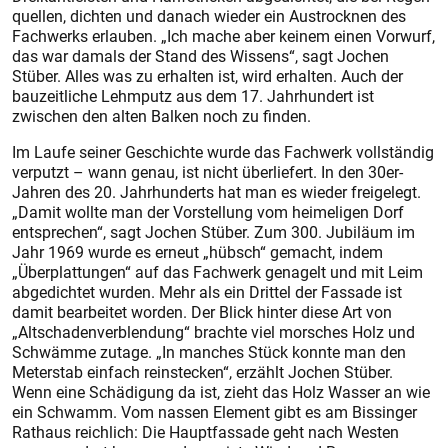
quellen, dichten und danach wieder ein Austrocknen des
Fachwerks erlauben. „Ich mache aber keinem einen Vorwurf,
das war damals der Stand des Wissens“, sagt Jochen
Stüber. Alles was zu erhalten ist, wird erhalten. Auch der
bauzeitliche Lehmputz aus dem 17. Jahrhundert ist
zwischen den alten Balken noch zu finden.
Im Laufe seiner Geschichte wurde das Fachwerk vollständig
verputzt – wann genau, ist nicht überliefert. In den 30er-
Jahren des 20. Jahrhunderts hat man es wieder freigelegt.
„Damit wollte man der Vorstellung vom heimeligen Dorf
entsprechen“, sagt Jochen Stüber. Zum 300. Jubiläum im
Jahr 1969 wurde es erneut „hübsch“ gemacht, indem
„Überplattungen“ auf das Fachwerk genagelt und mit Leim
abgedichtet wurden. Mehr als ein Drittel der Fassade ist
damit bearbeitet worden. Der Blick hinter diese Art von
„Altschadenverblendung“ brachte viel morsches Holz und
Schwämme zutage. „In manches Stück konnte man den
Meterstab einfach reinstecken“, erzählt Jochen Stüber.
Wenn eine Schädigung da ist, zieht das Holz Wasser an wie
ein Schwamm. Vom nassen Element gibt es am Bissinger
Rathaus reichlich: Die Hauptfassade geht nach Westen