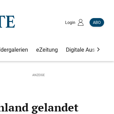
Login
ABO
ldergalerien
eZeitung
Digitale Ausgaben
hland gelandet