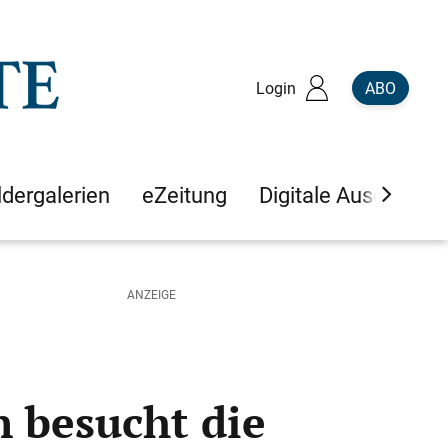
Login
ABO
ldergalerien
eZeitung
Digitale Ausgaben
 besucht die