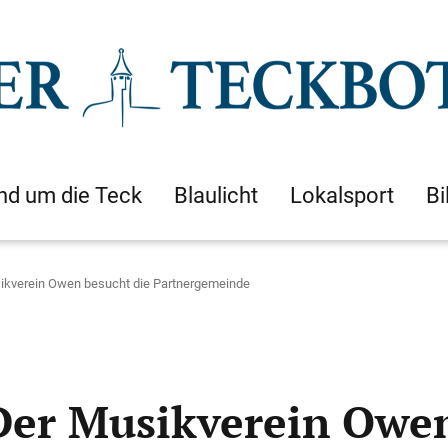
nd um die Teck
Blaulicht
Lokalsport
Bi
sikverein Owen besucht die Partnergemeinde
Der Musikverein Owen