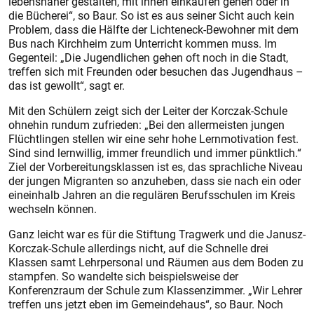
lebensnäher gestalten, mit ihnen einkaufen gehen oder in
die Bücherei“, so Baur. So ist es aus seiner Sicht auch kein
Problem, dass die Hälfte der Lichteneck-Bewohner mit dem
Bus nach Kirchheim zum Unterricht kommen muss. Im
Gegenteil: „Die Jugendlichen gehen oft noch in die Stadt,
treffen sich mit Freunden oder besuchen das Jugendhaus –
das ist gewollt“, sagt er.
Mit den Schülern zeigt sich der Leiter der Korczak-Schule
ohnehin rundum zufrieden: „Bei den allermeisten jungen
Flüchtlingen stellen wir eine sehr hohe Lernmotivation fest.
Sind sind lernwillig, immer freundlich und immer pünktlich.“
Ziel der Vorbereitungsklassen ist es, das sprachliche Niveau
der jungen Migranten so anzuheben, dass sie nach ein oder
eineinhalb Jahren an die regulären Berufsschulen im Kreis
wechseln können.
Ganz leicht war es für die Stiftung Tragwerk und die Janusz-
Korczak-Schule allerdings nicht, auf die Schnelle drei
Klassen samt Lehrpersonal und Räumen aus dem Boden zu
stampfen. So wandelte sich beispielsweise der
Konferenzraum der Schule zum Klassenzimmer. „Wir Lehrer
treffen uns jetzt eben im Gemeindehaus“, so Baur. Noch