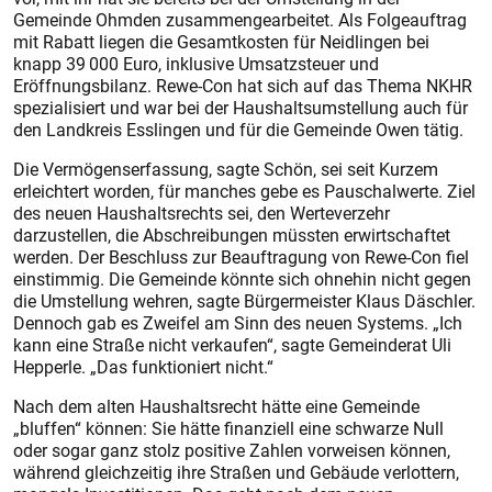
Gemeinde Ohmden zusammengearbeitet. Als Folgeauftrag
mit Rabatt liegen die Gesamtkosten für Neidlingen bei
knapp 39 000 Euro, inklusive Umsatzsteuer und
Eröffnungsbilanz. Rewe-Con hat sich auf das Thema NKHR
spezialisiert und war bei der Haushaltsumstellung auch für
den Landkreis Esslingen und für die Gemeinde Owen tätig.
Die Vermögenserfassung, sagte Schön, sei seit Kurzem
erleichtert worden, für manches gebe es Pauschalwerte. Ziel
des neuen Haushaltsrechts sei, den Werteverzehr
darzustellen, die Abschreibungen müssten erwirtschaftet
werden. Der Beschluss zur Beauftragung von Rewe-Con fiel
einstimmig. Die Gemeinde könnte sich ohnehin nicht gegen
die Umstellung wehren, sagte Bürgermeister Klaus Däschler.
Dennoch gab es Zweifel am Sinn des neuen Systems. „Ich
kann eine Straße nicht verkaufen“, sagte Gemeinderat Uli
Hepperle. „Das funktioniert nicht.“
Nach dem alten Haushaltsrecht hätte eine Gemeinde
„bluffen“ können: Sie hätte finanziell eine schwarze Null
oder sogar ganz stolz positive Zahlen vorweisen können,
während gleichzeitig ihre Straßen und Gebäude verlottern,