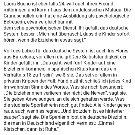
Laura Bueno ist ebenfalls 24, will auch ihren Freund
mitbringen und kommt aus dem andalusischen Málaga. Die
Grundschullehrerin hat eine Ausbildung als psychologische
Betreuerin, etwa vergleichbar mit
dem schulpsychologischen Dienst. Ihr gefällt das deutsche
System besser. „Mich hat überrascht, dass die Kinder sofort
hören, wenn die Erzieherin etwas sagt.“
Voll des Lobes für das deutsche System ist auch Iris Flores
aus Barcelona, vor allem die größere Selbstständigkeit der
Kinder gefällt ihr. „Das geht, weil fünf Kinder auf eine
Erzieherin kommen, in spanischen Kitas kann das ein
Verhältnis 18 zu 1 sein“, weiß sie. Das sei vor allem in
privaten Krippen der Fall: Für die zählt schließlich jedes Kind
im wahrsten Sinne des Wortes. Was sie noch bewundert:
„Die Erzieherinnen verlieren hier nicht die Nerven“, sagt sie.
Sie geben Anweisungen, an die sich gehalten werde. Was
die studierte Sportlehrerin noch gut findet: Alle Kinder gehen
raus, auch wenn es regnet. „Und trotzdem ist es hinterher
sauber“, sagt sie. Die Spanierin lobt die deutsche Disziplin,
die man in Deutschland eigentlich vermisst: „Einmal
Klatschen, dann ist Ruhe.“