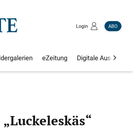
Login
ABO
ldergalerien
eZeitung
Digitale Ausgaben
s „Luckeleskäs“