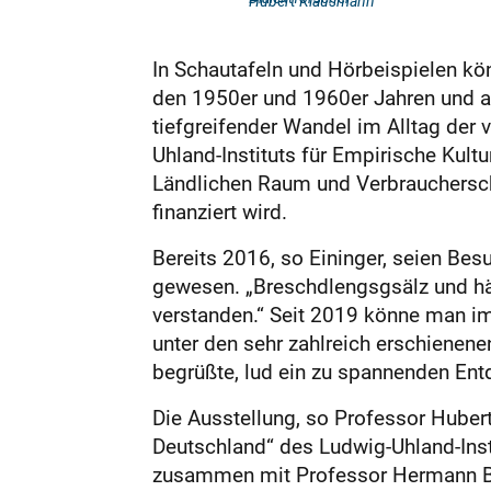
Hubert Klausmann
In Schautafeln und Hörbeispielen kön
den 1950er und 1960er Jahren und ak
tiefgreifender Wandel im Alltag der 
Uhland-Instituts für Empirische Kult
Ländlichen Raum und Verbrauchersch
finanziert wird.
Bereits 2016, so Eininger, seien Bes
gewesen. „Breschdlengsgsälz und häl
verstanden.“ Seit 2019 könne man im
unter den sehr zahlreich erschienen
begrüßte, lud ein zu spannenden En
Die Ausstellung, so Professor Hubert
Deutschland“ des Ludwig-Uhland-Insti
zusammen mit Professor Hermann Bau