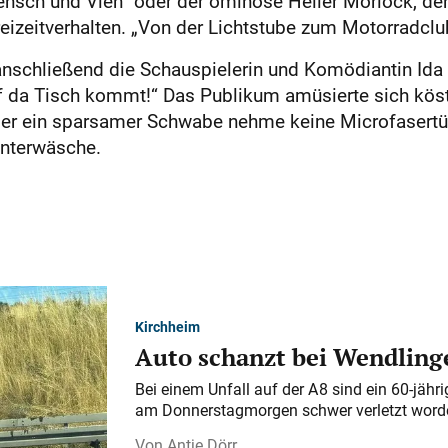
ensch und Vieh“ oder der ominöse Heiler Morlock, d
eizeitverhalten. „Von der Lichtstube zum Motorradclu
nschließend die Schauspielerin und Komödiantin Ida O
 da Tisch kommt!“ Das Publikum amüsierte sich köstl
der ein sparsamer Schwabe nehme keine Microfasertüc
Unterwäsche.
Kirchheim
Auto schanzt bei Wendlinge
Bei einem Unfall auf der A 8 sind ein 60-jähr
am Donnerstagmorgen schwer verletzt word
Antje Dörr