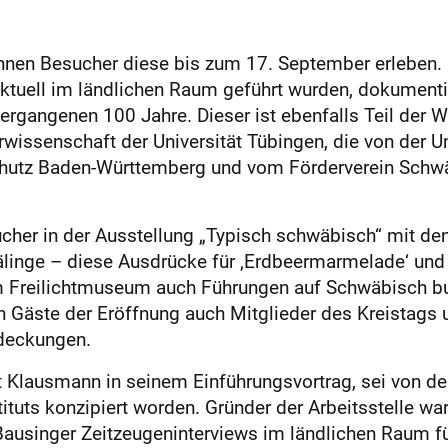
nen Besucher diese bis zum 17. September erleben. Du
tuell im ländlichen Raum geführt wurden, dokumentie
vergangenen 100 Jahre. Dieser ist ebenfalls Teil der
urwissenschaft der Universität Tübingen, die von der U
utz Baden-Württemberg und vom Förderverein Schwäb
ucher in der Ausstellung „Typisch schwäbisch“ mit den
inge – diese Ausdrücke für ‚Erdbeermarmelade‘ und ‚
 Freilichtmuseum auch Führungen auf Schwäbisch buch
en Gäste der Eröffnung auch Mitglieder des Kreistag
tdeckungen.
 Klausmann in seinem Einführungsvortrag, sei von der
tuts konzipiert worden. Gründer der Arbeitsstelle wa
singer Zeitzeugeninterviews im ländlichen Raum füh