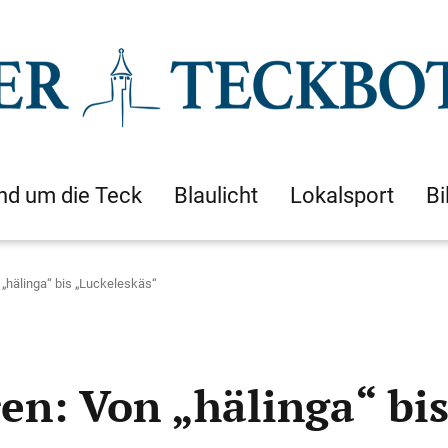
nd um die Teck
Blaulicht
Lokalsport
Bi
 „hälinga“ bis „Luckeleskäs“
en: Von „hälinga“ bi