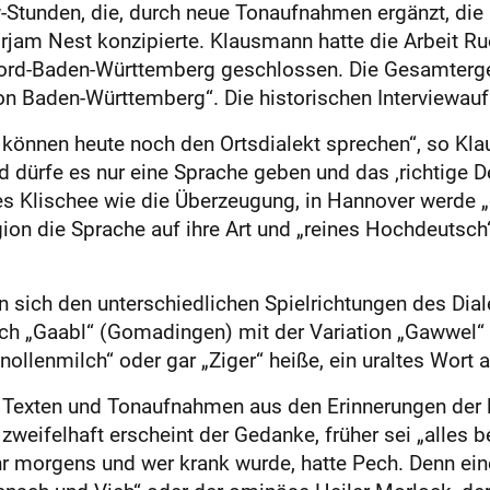
w-Stunden, die, durch neue Tonaufnahmen ergänzt, die
am Nest konzipierte. Klausmann hatte die Arbeit Ruo
rd-Baden-Württemberg geschlossen. Die Gesamtergeb
on Baden-Württemberg“. Die historischen Interviewauf
 können heute noch den Ortsdialekt sprechen“, so Klau
d dürfe es nur eine Sprache geben und das ‚richtige D
hes Klischee wie die Überzeugung, in Hannover werde
ion die Sprache auf ihre Art und „reines Hochdeutsc
sich den unterschiedlichen Spielrichtungen des Dial
ch „Gaabl“ (Gomadingen) mit der Variation „Gawwel“ (
llenmilch“ oder gar „Ziger“ heiße, ein uraltes Wort 
 Texten und Tonaufnahmen aus den Erinnerungen der l
zweifelhaft erscheint der Gedanke, früher sei „alles 
r morgens und wer krank wurde, hatte Pech. Denn eine