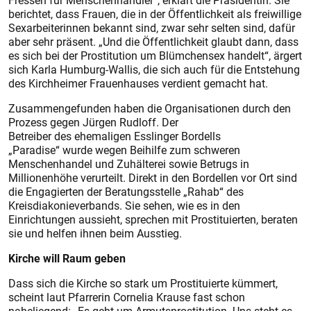
Fressen für Menschenhändler“, erklärt die Präsidentin. Sie
berichtet, dass Frauen, die in der Öffentlichkeit als freiwillige
Sexarbeiterinnen bekannt sind, zwar sehr selten sind, dafür
aber sehr präsent. „Und die Öffentlichkeit glaubt dann, dass
es sich bei der Prostitution um Blümchensex handelt“, ärgert
sich Karla Humburg-Wallis, die sich auch für die Entstehung
des Kirchheimer Frauenhauses verdient gemacht hat.
Zusammengefunden haben die Organisationen durch den
Prozess gegen Jürgen Rudloff. Der
Betreiber des ehemaligen Esslinger Bordells
„Paradise“ wurde wegen Beihilfe zum schweren
Menschenhandel und Zuhälterei sowie Betrugs in
Millionenhöhe verurteilt. Direkt in den Bordellen vor Ort sind
die Engagierten der Beratungsstelle „Rahab“ des
Kreisdiakonieverbands. Sie sehen, wie es in den
Einrichtungen aussieht, sprechen mit Prostituierten, beraten
sie und helfen ihnen beim Ausstieg.
Kirche will Raum geben
Dass sich die Kirche so stark um Prostituierte kümmert,
scheint laut Pfarrerin Cornelia Krause fast schon